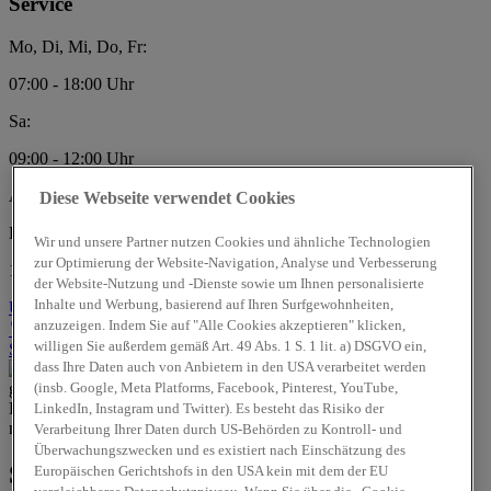
Service
Mo, Di, Mi, Do, Fr:
07:00 - 18:00 Uhr
Sa:
09:00 - 12:00 Uhr
Auto-Center-Widuckel GmbH
Diese Webseite verwendet Cookies
Beim Handweiser 11
Wir und unsere Partner nutzen Cookies und ähnliche Technologien
zur Optimierung der Website-Navigation, Analyse und Verbesserung
18311 Ribnitz-Damgarten
der Website-Nutzung und -Dienste sowie um Ihnen personalisierte
Inhalte und Werbung, basierend auf Ihren Surfgewohnheiten,
Über uns
Über uns
anzuzeigen. Indem Sie auf "Alle Cookies akzeptieren" klicken,
Standort
Kontakt
03821/4435
Anrufen
Unser Team
willigen Sie außerdem gemäß Art. 49 Abs. 1 S. 1 lit. a) DSGVO ein,
Servicetermin
dass Ihre Daten auch von Anbietern in den USA verarbeitet werden
(insb. Google, Meta Platforms, Facebook, Pinterest, YouTube,
LinkedIn, Instagram und Twitter). Es besteht das Risiko der
Verarbeitung Ihrer Daten durch US-Behörden zu Kontroll- und
Überwachungszwecken und es existiert nach Einschätzung des
Sofort verfügbare Fahrzeuge
Europäischen Gerichtshofs in den USA kein mit dem der EU