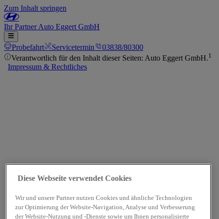
Zum Inhalt springen
Ihr
Partner
Auto Eggert GmbH
Probefahrt
Servicetermin
03838/80300
1
Verantwortlich für den Inhalt dieser Seiten: Auto Eggert GmbH.
Impressum & Rechtliches
Diese Webseite verwendet Cookies
Wir und unsere Partner nutzen Cookies und ähnliche Technologien
zur Optimierung der Website-Navigation, Analyse und Verbesserung
der Website-Nutzung und -Dienste sowie um Ihnen personalisierte