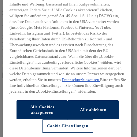
Vorname *
Inhalte und Werbung, basierend auf Ihren Surfgewohnheiten,
Nachname *
anzuzeigen. Indem Sie auf "Alle Cookies akzeptieren" klicken,
E-Mail-Adresse *
willigen Sie außerdem gemäß Art. 49 Abs. 1 S. 1 lit. a) DSGVO ein,
Telefonnummer *
dass Ihre Daten auch von Anbietern in den USA verarbeitet werden
Captcha
(insb. Google, Meta Platforms, Facebook, Pinterest, YouTube,
LinkedIn, Instagram und Twitter). Es besteht das Risiko der
Die von Ihnen angegebenen personenbezogenen Daten werden
Verarbeitung Ihrer Daten durch US-Behörden zu Kontroll- und
durch den zuständigen Vertragshändler allein zur Bearbeitung Ihrer
Überwachungszwecken und es existiert nach Einschätzung des
Kontaktanfrage verarbeitet. Weitere Hinweise zur
Europäischen Gerichtshofs in den USA kein mit dem der EU
Datenverarbeitung und Ihren Rechten als betroffene Person finden
vergleichbares Datenschutzniveau. Wenn Sie über die „Cookie-
Sie in unserer Datenschutzerklärung unter
https://hyundai-
Einstellungen“ nur „unbedingt erforderliche Cookies“ wählen, wird
partners/auto-greiner-gmbh-co-kg-deggendorf/datenschutz
diese Datenübermittlung verhindert. Weitere Informationen darüber,
welche Daten gesammelt und wie sie an unsere Partner weitergegeben
Absenden
werden, erhalten Sie in unseren
Datenschutzhinweisen
Bitte treffen Sie
Ihre individuellen Einstellungen. Sie können Ihre Einwilligung auch
jederzeit in den „Cookie-Einstellungen“ widerrufen.
Alle Cookies
Alle ablehnen
akzeptieren
Cookie-Einstellungen