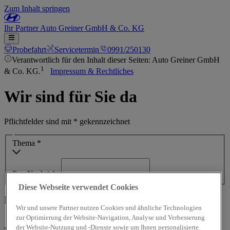
Zum Inhalt springen
Ihr
Partner
Auto Greiner GmbH & Co. KG
Probefahrt
Servicetermin
0991/250130
Verantwortlich für den Inhalt dieser Seiten: Auto Greiner GmbH
1
& Co. KG.
Impressum & Rechtliches
Wir sind für Sie da
Pflichtfelder sind mit * gekennzeichnet
Thema *
Ihre Nachricht
Diese Webseite verwendet Cookies
Ihre Kontaktdaten
Wir und unsere Partner nutzen Cookies und ähnliche Technologien
zur Optimierung der Website-Navigation, Analyse und Verbesserung
Frau
Herr
Divers
der Website-Nutzung und -Dienste sowie um Ihnen personalisierte