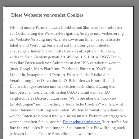
Verkauf
Diese Webseite verwendet Cookies
Mo, Di, Mi, Do, Fr:
Wir und unsere Partner nutzen Cookies und ähnliche Technologien
09:00 - 18:00 Uhr
zur Optimierung der Website-Navigation, Analyse und Verbesserung
der Website-Nutzung und -Dienste sowie um Ihnen personalisierte
Sa:
Inhalte und Werbung, basierend auf Ihren Surfgewohnheiten,
08:00 - 12:00 Uhr
anzuzeigen. Indem Sie auf "Alle Cookies akzeptieren" klicken,
willigen Sie außerdem gemäß Art. 49 Abs. 1 S. 1 lit. a) DSGVO ein,
Service
dass Ihre Daten auch von Anbietern in den USA verarbeitet werden
(insb. Google, Meta Platforms, Facebook, Pinterest, YouTube,
LinkedIn, Instagram und Twitter). Es besteht das Risiko der
Mo, Di, Mi, Do, Fr:
Verarbeitung Ihrer Daten durch US-Behörden zu Kontroll- und
07:00 - 18:00 Uhr
Überwachungszwecken und es existiert nach Einschätzung des
Europäischen Gerichtshofs in den USA kein mit dem der EU
Sa:
vergleichbares Datenschutzniveau. Wenn Sie über die „Cookie-
Einstellungen“ nur „unbedingt erforderliche Cookies“ wählen, wird
08:00 - 12:00 Uhr
diese Datenübermittlung verhindert. Weitere Informationen darüber,
welche Daten gesammelt und wie sie an unsere Partner weitergegeben
Auto-Haus Ihle GmbH
werden, erhalten Sie in unseren
Datenschutzhinweisen
Bitte treffen Sie
Ihre individuellen Einstellungen. Sie können Ihre Einwilligung auch
Am Gewerbepark 21
jederzeit in den „Cookie-Einstellungen“ widerrufen.
06632 Freyburg