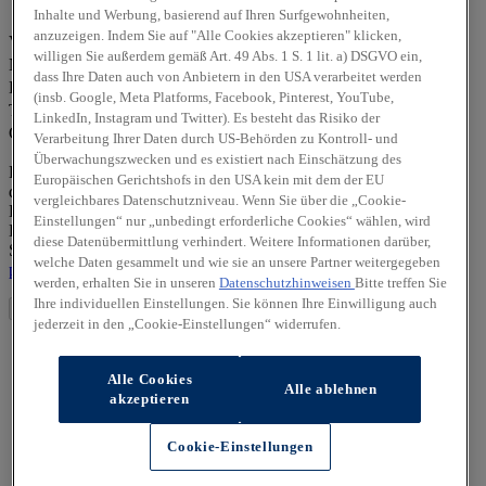
Inhalte und Werbung, basierend auf Ihren Surfgewohnheiten,
Frau
Herr
Divers
anzuzeigen. Indem Sie auf "Alle Cookies akzeptieren" klicken,
Vorname *
willigen Sie außerdem gemäß Art. 49 Abs. 1 S. 1 lit. a) DSGVO ein,
Nachname *
dass Ihre Daten auch von Anbietern in den USA verarbeitet werden
E-Mail-Adresse *
(insb. Google, Meta Platforms, Facebook, Pinterest, YouTube,
Telefonnummer *
LinkedIn, Instagram und Twitter). Es besteht das Risiko der
Captcha
Verarbeitung Ihrer Daten durch US-Behörden zu Kontroll- und
Überwachungszwecken und es existiert nach Einschätzung des
Die von Ihnen angegebenen personenbezogenen Daten werden
Europäischen Gerichtshofs in den USA kein mit dem der EU
durch den zuständigen Vertragshändler allein zur Bearbeitung Ihrer
vergleichbares Datenschutzniveau. Wenn Sie über die „Cookie-
Kontaktanfrage verarbeitet. Weitere Hinweise zur
Einstellungen“ nur „unbedingt erforderliche Cookies“ wählen, wird
Datenverarbeitung und Ihren Rechten als betroffene Person finden
diese Datenübermittlung verhindert. Weitere Informationen darüber,
Sie in unserer Datenschutzerklärung unter
https://hyundai-
welche Daten gesammelt und wie sie an unsere Partner weitergegeben
partners/auto-hemmerle-gmbh-muenchen/datenschutz
werden, erhalten Sie in unseren
Datenschutzhinweisen
Bitte treffen Sie
Ihre individuellen Einstellungen. Sie können Ihre Einwilligung auch
Absenden
jederzeit in den „Cookie-Einstellungen“ widerrufen.
Alle Cookies
Alle ablehnen
akzeptieren
Cookie-Einstellungen