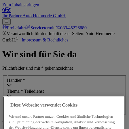
Zum Inhalt springen
Ihr
Partner
Auto Hemmerle GmbH
Probefahrt
Servicetermin
089/45226680
Verantwortlich für den Inhalt dieser Seiten: Auto Hemmerle
1
GmbH.
Impressum & Rechtliches
Wir sind für Sie da
Pflichtfelder sind mit * gekennzeichnet
Händler *
Thema *
Teiledienst
Diese Webseite verwendet Cookies
Ihre Nachricht
Wir und unsere Partner nutzen Cookies und ähnliche Technologien
zur Optimierung der Website-Navigation, Analyse und Verbesserung
Ihre Kontaktdaten
der Website-Nutzung und -Dienste sowie um Ihnen personalisierte