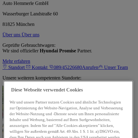
Auto Hemmerle GmbH
Wasserburger Landstraße 60
81825 München
Über uns
Über uns
Geprüfte Gebrauchtwagen:
Wir sind offizieller
Hyundai Promise
Partner.
Mehr erfahren
Standort
Kontakt
089/45226680
Anrufen
Unser Team
Unsere weiteren kompetenten Standorte:
Diese Webseite verwendet Cookies
Wir und unsere Partner nutzen Cookies und ähnliche Technologien
zur Optimierung der Website-Navigation, Analyse und Verbesserung
der Website-Nutzung und -Dienste sowie um Ihnen personalisierte
Inhalte und Werbung, basierend auf Ihren Surfgewohnheiten,
anzuzeigen. Indem Sie auf "Alle Cookies akzeptieren" klicken,
willigen Sie außerdem gemäß Art. 49 Abs. 1 S. 1 lit. a) DSGVO ein,
dass Ihre Daten auch von Anbietern in den USA verarbeitet werden