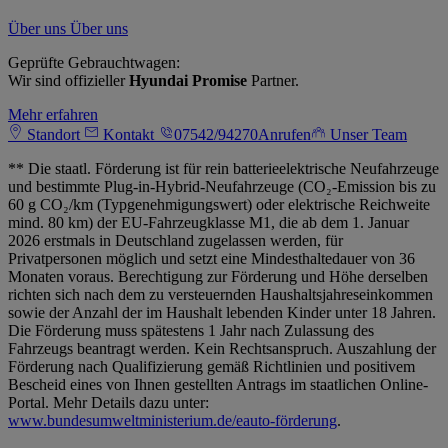
Über uns
Über uns
Geprüfte Gebrauchtwagen:
Wir sind offizieller
Hyundai Promise
Partner.
Mehr erfahren
Standort
Kontakt
07542/94270
Anrufen
Unser Team
** Die staatl. Förderung ist für rein batterieelektrische Neufahrzeuge
und bestimmte Plug-in-Hybrid-Neufahrzeuge (CO₂-Emission bis zu
60 g CO₂/km (Typgenehmigungswert) oder elektrische Reichweite
mind. 80 km) der EU-Fahrzeugklasse M1, die ab dem 1. Januar
2026 erstmals in Deutschland zugelassen werden, für
Privatpersonen möglich und setzt eine Mindesthaltedauer von 36
Monaten voraus. Berechtigung zur Förderung und Höhe derselben
richten sich nach dem zu versteuernden Haushaltsjahreseinkommen
sowie der Anzahl der im Haushalt lebenden Kinder unter 18 Jahren.
Die Förderung muss spätestens 1 Jahr nach Zulassung des
Fahrzeugs beantragt werden. Kein Rechtsanspruch. Auszahlung der
Förderung nach Qualifizierung gemäß Richtlinien und positivem
Bescheid eines von Ihnen gestellten Antrags im staatlichen Online-
Portal. Mehr Details dazu unter:
www.bundesumweltministerium.de/eauto-förderung
.