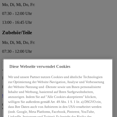
Mo, Di, Mi, Do, Fr:
07:30 - 12:00 Uhr
13:00 - 16:45 Uhr
Zubehör/Teile
Mo, Di, Mi, Do, Fr:
07:30 - 12:00 Uhr
13:00 - 16:45 Uhr
Diese Webseite verwendet Cookies
Auto-Kirchmaier GmbH
Wir und unsere Partner nutzen Cookies und ähnliche Technologien
Lindauer Straße 21
zur Optimierung der Website-Navigation, Analyse und Verbesserung
88074 Meckenbeuren -Liebenau
der Website-Nutzung und -Dienste sowie um Ihnen personalisierte
Inhalte und Werbung, basierend auf Ihren Surfgewohnheiten,
Über uns
Über uns
anzuzeigen. Indem Sie auf "Alle Cookies akzeptieren" klicken,
willigen Sie außerdem gemäß Art. 49 Abs. 1 S. 1 lit. a) DSGVO ein,
Geprüfte Gebrauchtwagen:
dass Ihre Daten auch von Anbietern in den USA verarbeitet werden
Wir sind offizieller
Hyundai Promise
Partner.
(insb. Google, Meta Platforms, Facebook, Pinterest, YouTube,
LinkedIn, Instagram und Twitter). Es besteht das Risiko der