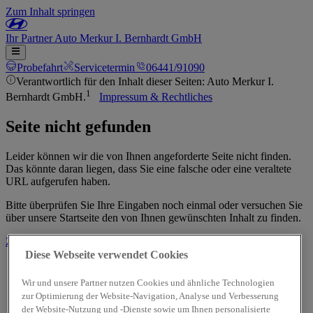
Zum Inhalt springen
Ihr
Partner
Auto Merkur I. Bernhardt GmbH
Probefahrt
Servicetermin
06441/91090
Verantwortlich für den Inhalt dieser Seiten: Auto Merkur I.
1
Bernhardt GmbH.
Impressum & Rechtliches
Seite nicht gefunden
Leider können wir die von Ihnen angeforderte Seite nicht finden.
Das könnte daran liegen, dass Sie eine falsche oder eine veraltete
URL aufgerufen haben.
Bitte überprüfen Sie Ihre Eingaben noch einmal oder versuchen Sie
über unsere Startseite den von Ihnen gewünschten Inhalt zu finden.
Zur Startseite
Diese Webseite verwendet Cookies
Wir und unsere Partner nutzen Cookies und ähnliche Technologien
zur Optimierung der Website-Navigation, Analyse und Verbesserung
der Website-Nutzung und -Dienste sowie um Ihnen personalisierte