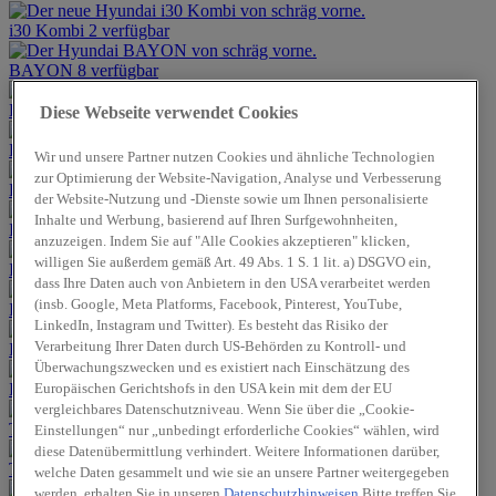
i30 Kombi
2 verfügbar
BAYON
8 verfügbar
KONA
3 verfügbar
Diese Webseite verwendet Cookies
KONA Elektro
4 verfügbar
Wir und unsere Partner nutzen Cookies und ähnliche Technologien
zur Optimierung der Website-Navigation, Analyse und Verbesserung
KONA Hybrid
Bei uns bestellbar
der Website-Nutzung und -Dienste sowie um Ihnen personalisierte
Inhalte und Werbung, basierend auf Ihren Surfgewohnheiten,
IONIQ 5
4 verfügbar
anzuzeigen. Indem Sie auf "Alle Cookies akzeptieren" klicken,
willigen Sie außerdem gemäß Art. 49 Abs. 1 S. 1 lit. a) DSGVO ein,
IONIQ 5 N
Bei uns bestellbar
dass Ihre Daten auch von Anbietern in den USA verarbeitet werden
(insb. Google, Meta Platforms, Facebook, Pinterest, YouTube,
IONIQ 6
2 verfügbar
LinkedIn, Instagram und Twitter). Es besteht das Risiko der
Verarbeitung Ihrer Daten durch US-Behörden zu Kontroll- und
IONIQ 6 N
Bei uns bestellbar
Überwachungszwecken und es existiert nach Einschätzung des
Europäischen Gerichtshofs in den USA kein mit dem der EU
IONIQ 9
1 verfügbar
vergleichbares Datenschutzniveau. Wenn Sie über die „Cookie-
TUCSON
10 verfügbar
Einstellungen“ nur „unbedingt erforderliche Cookies“ wählen, wird
diese Datenübermittlung verhindert. Weitere Informationen darüber,
TUCSON Hybrid
2 verfügbar
welche Daten gesammelt und wie sie an unsere Partner weitergegeben
werden, erhalten Sie in unseren
Datenschutzhinweisen
Bitte treffen Sie