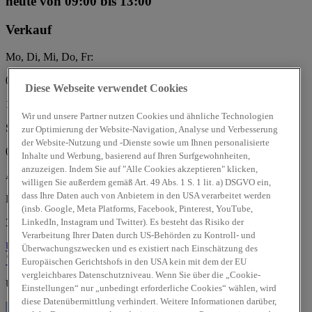
heute
von 09:00 bis 13:00
Verkauf
Mo, Di, Mi, Do, Fr:
09:00 - 13:00 Uhr
Diese Webseite verwendet Cookies
14:00 - 18:00 Uhr
Wir und unsere Partner nutzen Cookies und ähnliche Technologien
Sa:
zur Optimierung der Website-Navigation, Analyse und Verbesserung
der Website-Nutzung und -Dienste sowie um Ihnen personalisierte
09:00 - 13:00 Uhr
Inhalte und Werbung, basierend auf Ihren Surfgewohnheiten,
anzuzeigen. Indem Sie auf "Alle Cookies akzeptieren" klicken,
Auto Schwarz GmbH
willigen Sie außerdem gemäß Art. 49 Abs. 1 S. 1 lit. a) DSGVO ein,
dass Ihre Daten auch von Anbietern in den USA verarbeitet werden
Bunsenstr. 5
(insb. Google, Meta Platforms, Facebook, Pinterest, YouTube,
34466 Wolfhagen
LinkedIn, Instagram und Twitter). Es besteht das Risiko der
Verarbeitung Ihrer Daten durch US-Behörden zu Kontroll- und
Über uns
Über uns
Überwachungszwecken und es existiert nach Einschätzung des
Standort
Kontakt
05692/2244
Anrufen
Unser Team
Europäischen Gerichtshofs in den USA kein mit dem der EU
vergleichbares Datenschutzniveau. Wenn Sie über die „Cookie-
Unsere weiteren kompetenten Standorte:
Einstellungen“ nur „unbedingt erforderliche Cookies“ wählen, wird
diese Datenübermittlung verhindert. Weitere Informationen darüber,