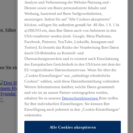
Analyse und Verbesserung der Website-Nutzung und -
Dienste sowie um Ihnen personalisierte Inhalte und
Werbung, basierend auf Ihren Surfgewohnheiten,
anzuzeigen. Indem Sie auf "Alle Cookies akzeptieren"
klicken, willigen Sie außerdem gemäß Art. 49 Abs. 1 S. 1 lit.
a) DSGVO ein, dass Ihre Daten auch von Anbietern in den
USA verarbeitet werden (insb. Google, Meta Platforms,
Facebook, Pinterest, YouTube, LinkedIn, Instagram und
Twitter). Es besteht das Risiko der Verarbeitung Ihrer Daten
durch US-Behörden zu Kontroll- und
Überwachungszwecken und es existiert nach Einschätzung
des Europäischen Gerichtshofs in den USA kein mit dem der
en Sie eine Probefahrt.
EU vergleichbares Datenschutzniveau. Wenn Sie über die
„Cookie-Einstellungen“ nur „unbedingt erforderliche
Cookies“ wählen, wird diese Datenübermittlung verhindert.
Weitere Informationen darüber, welche Daten gesammelt
und wie sie an unsere Partner weitergegeben werden,
Hyundai Werkstattservice
erhalten Sie in unseren
Datenschutzhinweisen
Bitte treffen
Sie Ihre individuellen Einstellungen. Sie können Ihre
Einwilligung auch jederzeit in den „Cookie-Einstellungen“
widerrufen.
Alle Cookies akzeptieren