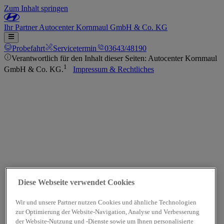
Zum Inhalt springen
Ihr
Partner
Autocenter Kornmaul GmbH & Co. KG
Probefahrt
Servicetermin
03643/48190
Verantwortlich für den Inhalt dieser Seiten: Autocenter Kornmaul
1
GmbH & Co. KG.
Impressum & Rechtliches
Diese Webseite verwendet Cookies
Wir und unsere Partner nutzen Cookies und ähnliche Technologien
zur Optimierung der Website-Navigation, Analyse und Verbesserung
der Website-Nutzung und -Dienste sowie um Ihnen personalisierte