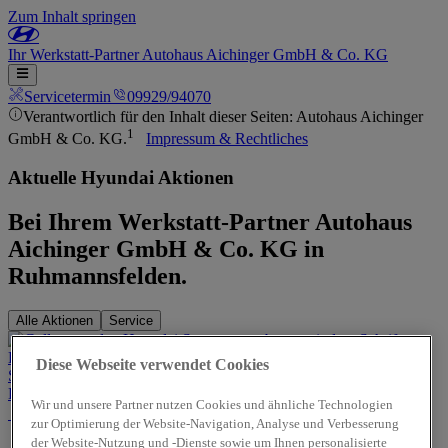
Zum Inhalt springen
Ihr
Werkstatt-Partner
Autohaus Aichinger GmbH & Co. KG
Servicetermin
09929/94070
Verantwortlich für den Inhalt dieser Seiten: Autohaus Aichinger
1
GmbH & Co. KG.
Impressum & Rechtliches
Aktuelle Hyundai Aktionen
Bei Ihrem Werkstatt-Partner Autohaus
Aichinger GmbH & Co. KG in
Ruhmannsfelden.
Alle Aktionen
Service
Diese Webseite verwendet Cookies
Service
Der Hyundai Sommer-Service
Wir und unsere Partner nutzen Cookies und ähnliche Technologien
zur Optimierung der Website-Navigation, Analyse und Verbesserung
der Website-Nutzung und -Dienste sowie um Ihnen personalisierte