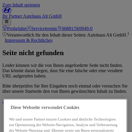
Zum Inhalt springen
Ihr
Partner
Autohaus Alt GmbH
Probefahrt
Servicetermin
06881/569949-0
1
Verantwortlich für den Inhalt dieser Seiten: Autohaus Alt GmbH.
Impressum & Rechtliches
Seite nicht gefunden
Leider können wir die von Ihnen angeforderte Seite nicht finden.
Das könnte daran liegen, dass Sie eine falsche oder eine veraltete
URL aufgerufen haben.
Bitte überprüfen Sie Ihre Eingaben noch einmal oder versuchen Sie
über unsere Startseite den von Ihnen gewünschten Inhalt zu finden.
Zur Startseite
Diese Webseite verwendet Cookies
Wir und unsere Partner nutzen Cookies und ähnliche Technologien
zur Optimierung der Website-Navigation, Analyse und Verbesserung
der Website-Nutzung und -Dienste sowie um Ihnen personalisierte