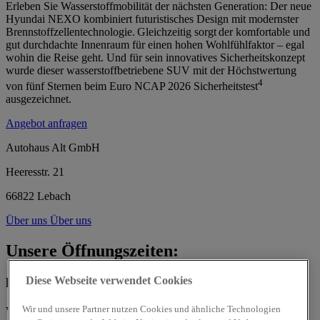
Erleben Sie Wasserstoffmobilität der nächsten Generation: Der neue
Hyundai NEXO kombiniert futuristisches Design mit modernster
Brennstoffzellentechnologie. Gleichzeitig sorgt der komfortable und
gut durchdachte Innenraum für einen hohen Wohlfühlfaktor – egal
wohin die Reise geht. Und für sein innovatives Sicherheitskonzept
wurde dieser wasserstoffbetriebene SUV mit der Höchstwertung
4
von fünf Sternen beim Euro NCAP 2026 Sicherheitstest
ausgezeichnet.
Angebot anfragen
Autohaus Alt GmbH
Heeresstr. 21
66822 Lebach
Über uns
Über uns
Unsere Öffnungszeiten:
Diese Webseite verwendet Cookies
heute
von 09:00 bis 13:00
Wir und unsere Partner nutzen Cookies und ähnliche Technologien
Verkauf