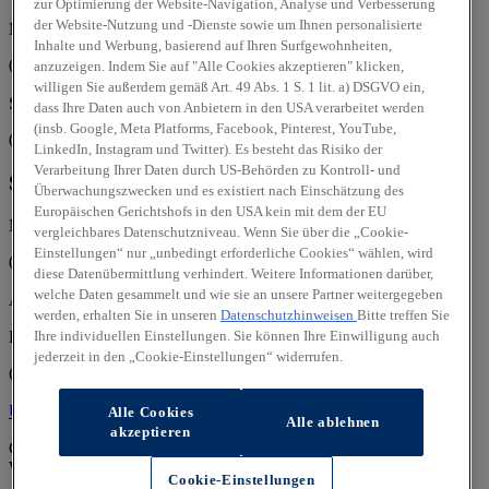
zur Optimierung der Website-Navigation, Analyse und Verbesserung
der Website-Nutzung und -Dienste sowie um Ihnen personalisierte
Mo, Di, Mi, Do, Fr:
Inhalte und Werbung, basierend auf Ihren Surfgewohnheiten,
08:00 - 18:00 Uhr
anzuzeigen. Indem Sie auf "Alle Cookies akzeptieren" klicken,
willigen Sie außerdem gemäß Art. 49 Abs. 1 S. 1 lit. a) DSGVO ein,
Sa:
dass Ihre Daten auch von Anbietern in den USA verarbeitet werden
(insb. Google, Meta Platforms, Facebook, Pinterest, YouTube,
09:00 - 13:00 Uhr
LinkedIn, Instagram und Twitter). Es besteht das Risiko der
Verarbeitung Ihrer Daten durch US-Behörden zu Kontroll- und
Service
Überwachungszwecken und es existiert nach Einschätzung des
Europäischen Gerichtshofs in den USA kein mit dem der EU
Mo, Di, Mi, Do, Fr:
vergleichbares Datenschutzniveau. Wenn Sie über die „Cookie-
Einstellungen“ nur „unbedingt erforderliche Cookies“ wählen, wird
08:00 - 17:00 Uhr
diese Datenübermittlung verhindert. Weitere Informationen darüber,
welche Daten gesammelt und wie sie an unsere Partner weitergegeben
Autohaus Alt GmbH
werden, erhalten Sie in unseren
Datenschutzhinweisen
Bitte treffen Sie
Heeresstr. 21
Ihre individuellen Einstellungen. Sie können Ihre Einwilligung auch
jederzeit in den „Cookie-Einstellungen“ widerrufen.
66822 Lebach
Über uns
Über uns
Alle Cookies
Alle ablehnen
akzeptieren
Geprüfte Gebrauchtwagen:
Wir sind offizieller
Hyundai Promise
Partner.
Cookie-Einstellungen