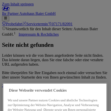
Zum Inhalt springen
Ihr
Partner
Autohaus Baier GmbH
Probefahrt
Servicetermin
07171/82091
Verantwortlich für den Inhalt dieser Seiten: Autohaus Baier
1
GmbH.
Impressum & Rechtliches
Seite nicht gefunden
Leider können wir die von Ihnen angeforderte Seite nicht finden.
Das könnte daran liegen, dass Sie eine falsche oder eine veraltete
URL aufgerufen haben.
Bitte überprüfen Sie Ihre Eingaben noch einmal oder versuchen Sie
über unsere Startseite den von Ihnen gewünschten Inhalt zu finden.
Zur Startseite
Diese Webseite verwendet Cookies
Wir und unsere Partner nutzen Cookies und ähnliche Technologien
zur Optimierung der Website-Navigation, Analyse und Verbesserung
der Website-Nutzung und -Dienste sowie um Ihnen personalisierte