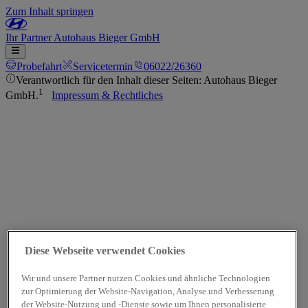
Zum Inhalt springen
Ihr
Partner
Autohaus Bieger GmbH
Probefahrt
Servicetermin
06022/26360
Verantwortlich für den Inhalt dieser Seiten: Autohaus Bieger
1
GmbH.
Impressum & Rechtliches
Diese Webseite verwendet Cookies
Wir und unsere Partner nutzen Cookies und ähnliche Technologien
zur Optimierung der Website-Navigation, Analyse und Verbesserung
der Website-Nutzung und -Dienste sowie um Ihnen personalisierte