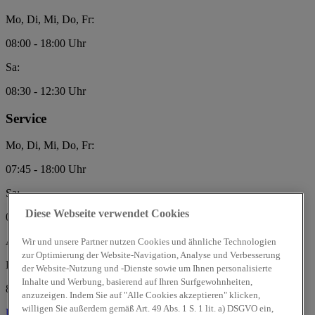
Mo, Di, Mi, Do, Fr:
08:00 - 18:00 Uhr
Sa:
08:30 - 12:30 Uhr
Service
Mo, Di, Mi, Do, Fr:
07:45 - 18:00 Uhr
Sa:
Diese Webseite verwendet Cookies
08:00 - 12:00 Uhr
Autohaus Brosch GmbH
Wir und unsere Partner nutzen Cookies und ähnliche Technologien
zur Optimierung der Website-Navigation, Analyse und Verbesserung
Heubachstrasse 3
der Website-Nutzung und -Dienste sowie um Ihnen personalisierte
Inhalte und Werbung, basierend auf Ihren Surfgewohnheiten,
87471 Durach
anzuzeigen. Indem Sie auf "Alle Cookies akzeptieren" klicken,
willigen Sie außerdem gemäß Art. 49 Abs. 1 S. 1 lit. a) DSGVO ein,
Über uns
Über uns