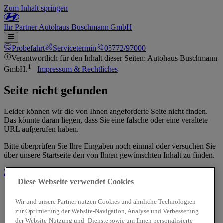
Zum Inhalt springen
Ihr
Partner
Autohaus Buschmann GmbH
Probefahrt
Servicetermin
05772/97000
Verantwortlich für den Inhalt dieser Seiten: Autohaus Buschmann
1
GmbH.
Impressum & Rechtliches
Seite nicht gefunden
Leider können wir die von Ihnen angeforderte Seite nicht finden.
Das könnte daran liegen, dass Sie eine falsche oder eine veraltete
URL aufgerufen haben.
Bitte überprüfen Sie Ihre Eingaben noch einmal oder versuchen Sie
über unsere Startseite den von Ihnen gewünschten Inhalt zu finden.
Zur Startseite
Diese Webseite verwendet Cookies
Wir und unsere Partner nutzen Cookies und ähnliche Technologien
zur Optimierung der Website-Navigation, Analyse und Verbesserung
der Website-Nutzung und -Dienste sowie um Ihnen personalisierte