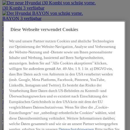
i30 Kombi
3 verfügbar
BAYON
3 verfügbar
KONA
7 verfügbar
Diese Webseite verwendet Cookies
KONA Elektro
4 verfügbar
Wir und unsere Partner nutzen Cookies und ähnliche Technologien
zur Optimierung der Website-Navigation, Analyse und Verbesserung
KONA Hybrid
Bei uns bestellbar
der Website-Nutzung und -Dienste sowie um Ihnen personalisierte
Inhalte und Werbung, basierend auf Ihren Surfgewohnheiten,
IONIQ 5
2 verfügbar
anzuzeigen. Indem Sie auf "Alle Cookies akzeptieren" klicken,
willigen Sie außerdem gemäß Art. 49 Abs. 1 S. 1 lit. a) DSGVO ein,
IONIQ 5 N
Bei uns bestellbar
dass Ihre Daten auch von Anbietern in den USA verarbeitet werden
(insb. Google, Meta Platforms, Facebook, Pinterest, YouTube,
IONIQ 6
1 verfügbar
LinkedIn, Instagram und Twitter). Es besteht das Risiko der
Verarbeitung Ihrer Daten durch US-Behörden zu Kontroll- und
IONIQ 6 N
Bei uns bestellbar
Überwachungszwecken und es existiert nach Einschätzung des
Europäischen Gerichtshofs in den USA kein mit dem der EU
IONIQ 9
Bei uns bestellbar
vergleichbares Datenschutzniveau. Wenn Sie über die „Cookie-
TUCSON
9 verfügbar
Einstellungen“ nur „unbedingt erforderliche Cookies“ wählen, wird
diese Datenübermittlung verhindert. Weitere Informationen darüber,
TUCSON Hybrid
2 verfügbar
welche Daten gesammelt und wie sie an unsere Partner weitergegeben
werden, erhalten Sie in unseren
Datenschutzhinweisen
Bitte treffen Sie