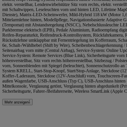
elektr. verstellbar, Lendenwirbelstütze Sitz vorn rechts, elektr. verste
mit Schaltwippen, Leseleuchten vorn und hinten LED, Lifetime MapC
Dienste), Matrix-LED-Scheinwerfer, Mild-Hybrid 118 kW (Motor 1,6
Mittelarmlehne hinten, Modellpflege, Navigationsbasierte Adaptive 
(Tempomat) mit Abstandsregelung (NSCC), Nebelschlussleuchte LED, 
Parkbremse elektrisch (EPB), Pedale Aluminium, Radioempfang dig
Reifen-Reparaturkit, Reifendruck-Kontrollsystem, Rückfahrkamera, Rü
Rücksitzlehne umklappbar mit Fernentriegelung im Kofferraum, Sch
6e, Schalt-/Wählhebel (Shift by Wire), Scheibenbeschlagerkennung / 
Seitenairbag vorn mitte (Central Airbag), Service-System: Online U
Service-System: Remote Services (Blue Link), Sicherheitsgurte vorn h
höhenverstellbar, Sitz vorn rechts höhenverstellbar, Sitzbezug / Polst
vorn, Sonnenblenden mit Spiegel (beleuchtet), Sonnenschutzrollo an
System KRELL, Start-Stop-Knopf, Start/Stop-Anlage, Steckdose (1
Koffer-/Laderaum, Steckdose (12V-Anschluß) vorn, Touchscreen-Farbd
außen Wagenfarbe, USB-Anschluss (Typ C), USB-Anschluss hinten
Mittelkonsole, Verglasung getönt, Verglasung hinten abgedunkelt (Pr
Sicherheitsgurte, Fahrer-/Beifahrerseite, Wireless SmartLink (Apple 
Mehr anzeigen