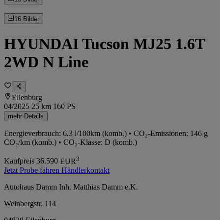
16 Bilder
HYUNDAI Tucson MJ25 1.6T
2WD N Line
Eilenburg
04/2025
25 km
160 PS
mehr Details
Energieverbrauch: 6.3 l/100km (komb.) • CO₂-Emissionen: 146 g
CO₂/km (komb.) • CO₂-Klasse: D (komb.)
3
Kaufpreis
36.590
EUR
Jetzt Probe fahren
Händlerkontakt
Autohaus Damm Inh. Matthias Damm e.K.
Weinbergstr. 114