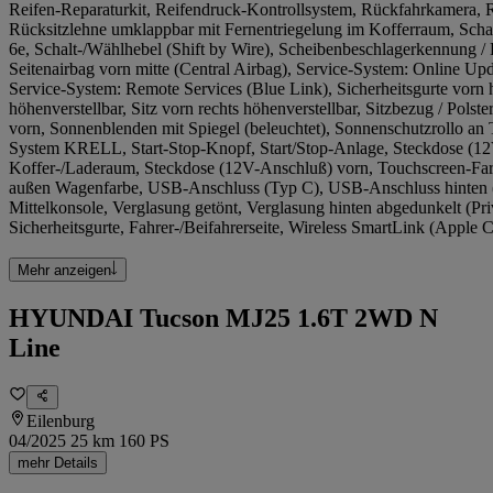
Reifen-Reparaturkit, Reifendruck-Kontrollsystem, Rückfahrkamera, Rü
Rücksitzlehne umklappbar mit Fernentriegelung im Kofferraum, Sch
6e, Schalt-/Wählhebel (Shift by Wire), Scheibenbeschlagerkennung / 
Seitenairbag vorn mitte (Central Airbag), Service-System: Online U
Service-System: Remote Services (Blue Link), Sicherheitsgurte vorn h
höhenverstellbar, Sitz vorn rechts höhenverstellbar, Sitzbezug / Polst
vorn, Sonnenblenden mit Spiegel (beleuchtet), Sonnenschutzrollo an
System KRELL, Start-Stop-Knopf, Start/Stop-Anlage, Steckdose (1
Koffer-/Laderaum, Steckdose (12V-Anschluß) vorn, Touchscreen-Farbd
außen Wagenfarbe, USB-Anschluss (Typ C), USB-Anschluss hinten
Mittelkonsole, Verglasung getönt, Verglasung hinten abgedunkelt (Pr
Sicherheitsgurte, Fahrer-/Beifahrerseite, Wireless SmartLink (Apple 
Mehr anzeigen
HYUNDAI Tucson MJ25 1.6T 2WD N
Line
Eilenburg
04/2025
25 km
160 PS
mehr Details