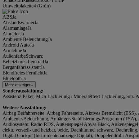
Schadstoffklasse
Euro6d-TEMP
Umweltplakette
4 (Grün)
ABS
Ja
Abstandswarner
Ja
Alarmanlage
Ja
Aluräder
Ja
Ambiente Beleuchtung
Ja
Android Auto
Ja
Armlehne
Ja
Außenfarbe
Schwarz
Beheizbares Lenkrad
Ja
Berganfahrassistent
Ja
Blendfreies Fernlicht
Ja
Bluetooth
Ja
Mehr anzeigen
Sonderausstattung:
Assistenz-Paket, Mica-Lackierung / Mineraleffekt-Lackierung, Sitz-P
Weitere Ausstattung:
Airbag Beifahrerseite, Airbag Fahrerseite, Aktives Bremslicht (ESS), 
Ambiente-Beleuchtung, Anhänger-Stabilisierungs-Programm (TSA), 
Audiosystem: Radio RDS, Außenspiegel Abyss Black, Außenspiegel e
elektr. verstell- und heizbar, beide, Dachhimmel schwarz, Dachreling
Digital Cockpit (Instrumentenanzeige Digital), Doppelendrohr Auspuf