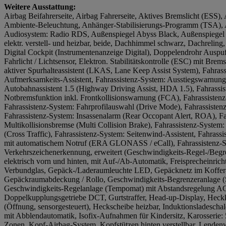
Weitere Ausstattung:
Airbag Beifahrerseite, Airbag Fahrerseite, Aktives Bremslicht (ESS), 
Ambiente-Beleuchtung, Anhänger-Stabilisierungs-Programm (TSA), 
Audiosystem: Radio RDS, Außenspiegel Abyss Black, Außenspiegel e
elektr. verstell- und heizbar, beide, Dachhimmel schwarz, Dachreling
Digital Cockpit (Instrumentenanzeige Digital), Doppelendrohr Auspuf
Fahrlicht / Lichtsensor, Elektron. Stabilitätskontrolle (ESC) mit Brem
aktiver Spurhalteassistent (LKAS, Lane Keep Assist System), Fahras
Aufmerksamkeits-Assistent, Fahrassistenz-System: Ausstiegswarnung
Autobahnassistent 1.5 (Highway Driving Assist, HDA 1.5), Fahrass
Notbremsfunktion inkl. Frontkollisionswarnung (FCA), Fahrassistenz
Fahrassistenz-System: Fahrprofilauswahl (Drive Mode), Fahrassistenz-
Fahrassistenz-System: Insassenalarm (Rear Occopant Alert, ROA), Fa
Multikollisionsbremse (Multi Collision Brake), Fahrassistenz-System
(Cross Traffic), Fahrassistenz-System: Seitenwind-Assistent, Fahrass
mit automatischem Notruf (ERA GLONASS / eCall), Fahrassistenz-
Verkehrszeichenerkennung, erweitert (Geschwindigkeits-Regel-/Begr
elektrisch vorn und hinten, mit Auf-/Ab-Automatik, Freisprecheinrich
Verbundglas, Gepäck-/Laderaumleuchte LED, Gepäcknetz im Koffer
Gepäckraumabdeckung / Rollo, Geschwindigkeits-Begrenzeranlage (
Geschwindigkeits-Regelanlage (Tempomat) mit Abstandsregelung AC
Doppelkupplungsgetriebe DCT, Gurtstraffer, Head-up-Display, Heckkl
(Öffnung, sensorgesteuert), Heckscheibe heizbar, Induktionsladescha
mit Abblendautomatik, Isofix-Aufnahmen für Kindersitz, Karosserie: 
Zonen, Kopf-Airbag-System, Kopfstützen hinten verstellbar, Lendenwi