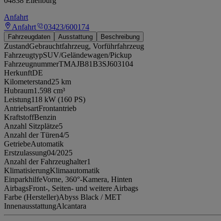
04838 Eilenburg
Anfahrt
Anfahrt
03423/600174
Fahrzeugdaten
Ausstattung
Beschreibung
Zustand
Gebrauchtfahrzeug, Vorführfahrzeug
Fahrzeugtyp
SUV/Geländewagen/Pickup
Fahrzeugnummer
TMAJB81B3SJ603104
Herkunft
DE
Kilometerstand
25 km
Hubraum
1.598 cm³
Leistung
118 kW (160 PS)
Antriebsart
Frontantrieb
Kraftstoff
Benzin
Anzahl Sitzplätze
5
Anzahl der Türen
4/5
Getriebe
Automatik
Erstzulassung
04/2025
Anzahl der Fahrzeughalter
1
Klimatisierung
Klimaautomatik
Einparkhilfe
Vorne, 360°-Kamera, Hinten
Airbags
Front-, Seiten- und weitere Airbags
Farbe (Hersteller)
Abyss Black / MET
Innenausstattung
Alcantara