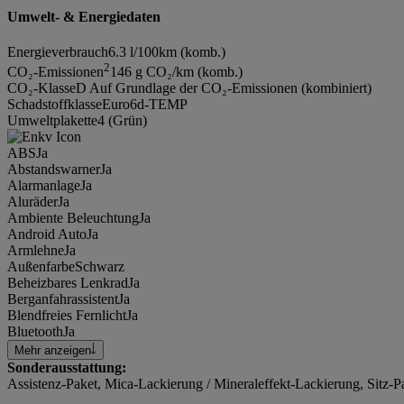
Umwelt- & Energiedaten
Energieverbrauch
6.3 l/100km (komb.)
2
CO₂-Emissionen
146 g CO₂/km (komb.)
CO₂-Klasse
D Auf Grundlage der CO₂-Emissionen (kombiniert)
Schadstoffklasse
Euro6d-TEMP
Umweltplakette
4 (Grün)
ABS
Ja
Abstandswarner
Ja
Alarmanlage
Ja
Aluräder
Ja
Ambiente Beleuchtung
Ja
Android Auto
Ja
Armlehne
Ja
Außenfarbe
Schwarz
Beheizbares Lenkrad
Ja
Berganfahrassistent
Ja
Blendfreies Fernlicht
Ja
Bluetooth
Ja
Mehr anzeigen
Sonderausstattung:
Assistenz-Paket, Mica-Lackierung / Mineraleffekt-Lackierung, Sitz-P