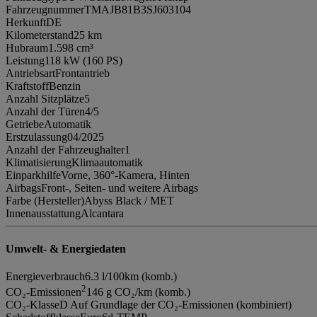
Fahrzeugnummer
TMAJB81B3SJ603104
Herkunft
DE
Kilometerstand
25 km
Hubraum
1.598 cm³
Leistung
118 kW (160 PS)
Antriebsart
Frontantrieb
Kraftstoff
Benzin
Anzahl Sitzplätze
5
Anzahl der Türen
4/5
Getriebe
Automatik
Erstzulassung
04/2025
Anzahl der Fahrzeughalter
1
Klimatisierung
Klimaautomatik
Einparkhilfe
Vorne, 360°-Kamera, Hinten
Airbags
Front-, Seiten- und weitere Airbags
Farbe (Hersteller)
Abyss Black / MET
Innenausstattung
Alcantara
Umwelt- & Energiedaten
Energieverbrauch
6.3 l/100km (komb.)
2
CO₂-Emissionen
146 g CO₂/km (komb.)
CO₂-Klasse
D Auf Grundlage der CO₂-Emissionen (kombiniert)