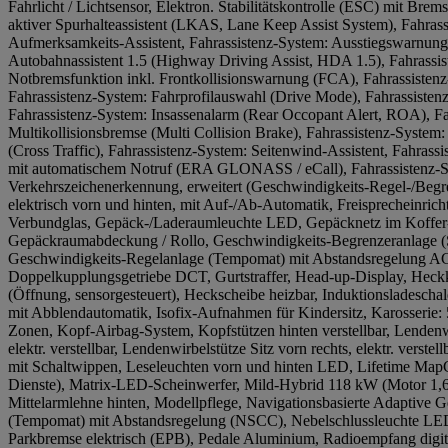
Fahrlicht / Lichtsensor, Elektron. Stabilitätskontrolle (ESC) mit Brem
aktiver Spurhalteassistent (LKAS, Lane Keep Assist System), Fahras
Aufmerksamkeits-Assistent, Fahrassistenz-System: Ausstiegswarnung
Autobahnassistent 1.5 (Highway Driving Assist, HDA 1.5), Fahrass
Notbremsfunktion inkl. Frontkollisionswarnung (FCA), Fahrassistenz
Fahrassistenz-System: Fahrprofilauswahl (Drive Mode), Fahrassistenz-
Fahrassistenz-System: Insassenalarm (Rear Occopant Alert, ROA), Fa
Multikollisionsbremse (Multi Collision Brake), Fahrassistenz-System
(Cross Traffic), Fahrassistenz-System: Seitenwind-Assistent, Fahrass
mit automatischem Notruf (ERA GLONASS / eCall), Fahrassistenz-
Verkehrszeichenerkennung, erweitert (Geschwindigkeits-Regel-/Begr
elektrisch vorn und hinten, mit Auf-/Ab-Automatik, Freisprecheinrich
Verbundglas, Gepäck-/Laderaumleuchte LED, Gepäcknetz im Koffer
Gepäckraumabdeckung / Rollo, Geschwindigkeits-Begrenzeranlage (
Geschwindigkeits-Regelanlage (Tempomat) mit Abstandsregelung AC
Doppelkupplungsgetriebe DCT, Gurtstraffer, Head-up-Display, Heckkl
(Öffnung, sensorgesteuert), Heckscheibe heizbar, Induktionsladescha
mit Abblendautomatik, Isofix-Aufnahmen für Kindersitz, Karosserie: 
Zonen, Kopf-Airbag-System, Kopfstützen hinten verstellbar, Lendenwi
elektr. verstellbar, Lendenwirbelstütze Sitz vorn rechts, elektr. verste
mit Schaltwippen, Leseleuchten vorn und hinten LED, Lifetime MapC
Dienste), Matrix-LED-Scheinwerfer, Mild-Hybrid 118 kW (Motor 1,6
Mittelarmlehne hinten, Modellpflege, Navigationsbasierte Adaptive 
(Tempomat) mit Abstandsregelung (NSCC), Nebelschlussleuchte LED, 
Parkbremse elektrisch (EPB), Pedale Aluminium, Radioempfang dig