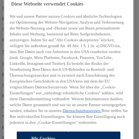
Diese Webseite verwendet Cookies
Mo, Di, Mi, Do, Fr:
Wir und unsere Partner nutzen Cookies und ähnliche Technologien
07:00 - 18:00 Uhr
zur Optimierung der Website-Navigation, Analyse und Verbesserung
der Website-Nutzung und -Dienste sowie um Ihnen personalisierte
Sa:
Inhalte und Werbung, basierend auf Ihren Surfgewohnheiten,
08:00 - 13:00 Uhr
anzuzeigen. Indem Sie auf "Alle Cookies akzeptieren" klicken,
willigen Sie außerdem gemäß Art. 49 Abs. 1 S. 1 lit. a) DSGVO ein,
Service
dass Ihre Daten auch von Anbietern in den USA verarbeitet werden
(insb. Google, Meta Platforms, Facebook, Pinterest, YouTube,
LinkedIn, Instagram und Twitter). Es besteht das Risiko der
Mo, Di, Mi, Do, Fr:
Verarbeitung Ihrer Daten durch US-Behörden zu Kontroll- und
07:00 - 18:00 Uhr
Überwachungszwecken und es existiert nach Einschätzung des
Europäischen Gerichtshofs in den USA kein mit dem der EU
Sa:
vergleichbares Datenschutzniveau. Wenn Sie über die „Cookie-
Einstellungen“ nur „unbedingt erforderliche Cookies“ wählen, wird
08:00 - 13:00 Uhr
diese Datenübermittlung verhindert. Weitere Informationen darüber,
welche Daten gesammelt und wie sie an unsere Partner weitergegeben
Autohaus Damm
werden, erhalten Sie in unseren
Datenschutzhinweisen
Bitte treffen Sie
Weinbergstr. 114
Ihre individuellen Einstellungen. Sie können Ihre Einwilligung auch
jederzeit in den „Cookie-Einstellungen“ widerrufen.
04838 Eilenburg
Über uns
Über uns
Alle Cookies