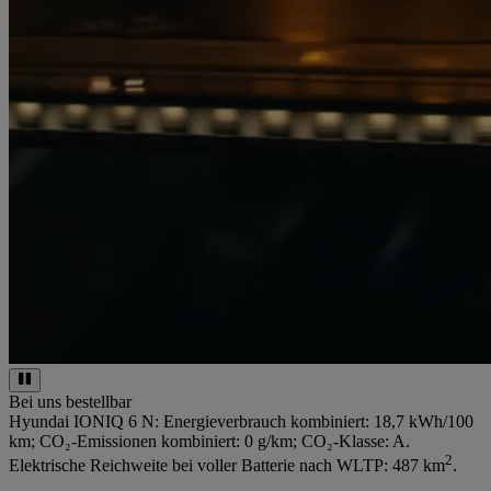
Bei uns bestellbar
Hyundai IONIQ 6 N: Energieverbrauch kombiniert: 18,7 kWh/100
km; CO₂-Emissionen kombiniert: 0 g/km; CO₂-Klasse: A.
2
Elektrische Reichweite bei voller Batterie nach WLTP: 487 km
.