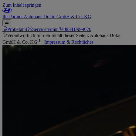
Zum Inhalt springen
Ihr
Partner
Autohaus Dokic GmbH & Co. KG
Probefahrt
Servicetermin
08341/999670
Verantwortlich für den Inhalt dieser Seiten: Autohaus Dokic
1
GmbH & Co. KG.
Impressum & Rechtliches