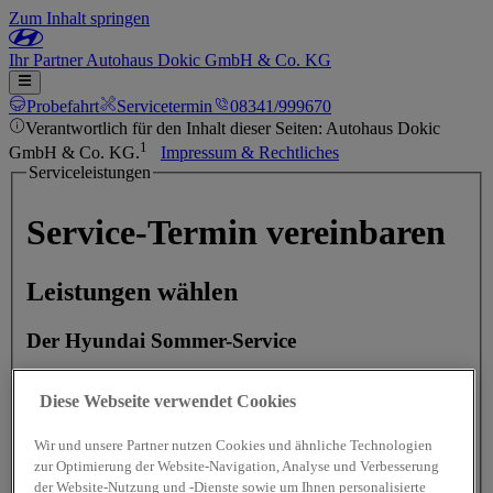
Zum Inhalt springen
Ihr
Partner
Autohaus Dokic GmbH & Co. KG
Probefahrt
Servicetermin
08341/999670
Verantwortlich für den Inhalt dieser Seiten: Autohaus Dokic
1
GmbH & Co. KG.
Impressum & Rechtliches
Serviceleistungen
Service-Termin vereinbaren
Leistungen wählen
Der Hyundai Sommer-Service
Diese Webseite verwendet Cookies
2
Hyundai Urlaubs-Check - Preis auf Anfrage
Wir und unsere Partner nutzen Cookies und ähnliche Technologien
zur Optimierung der Website-Navigation, Analyse und Verbesserung
Bremsen-Check - Preis auf Anfrage
der Website-Nutzung und -Dienste sowie um Ihnen personalisierte