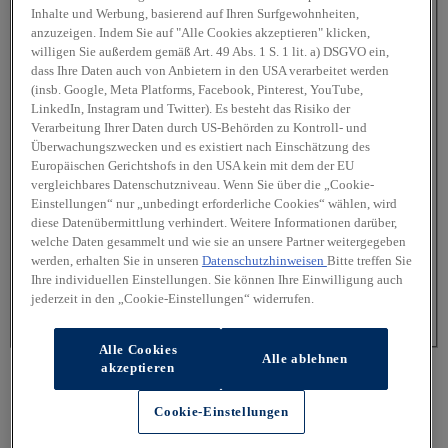
Inhalte und Werbung, basierend auf Ihren Surfgewohnheiten,
anzuzeigen. Indem Sie auf "Alle Cookies akzeptieren" klicken,
Kostengünstiger Hyundai Economy Service
willigen Sie außerdem gemäß Art. 49 Abs. 1 S. 1 lit. a) DSGVO ein,
dass Ihre Daten auch von Anbietern in den USA verarbeitet werden
Verbau von Hyundai Original Zubehör
(insb. Google, Meta Platforms, Facebook, Pinterest, YouTube,
LinkedIn, Instagram und Twitter). Es besteht das Risiko der
Batterie-Check
Verarbeitung Ihrer Daten durch US-Behörden zu Kontroll- und
Überwachungszwecken und es existiert nach Einschätzung des
SmartRepair (z.B. Dellenreparatur, SpotRepair)
Europäischen Gerichtshofs in den USA kein mit dem der EU
vergleichbares Datenschutzniveau. Wenn Sie über die „Cookie-
Räder- und Reifenservice inkl. Einlagerung
Einstellungen“ nur „unbedingt erforderliche Cookies“ wählen, wird
diese Datenübermittlung verhindert. Weitere Informationen darüber,
Scheibenreparatur & -tausch
welche Daten gesammelt und wie sie an unsere Partner weitergegeben
Alle anzeigen
werden, erhalten Sie in unseren
Datenschutzhinweisen
Bitte treffen Sie
Ihre individuellen Einstellungen. Sie können Ihre Einwilligung auch
jederzeit in den „Cookie-Einstellungen“ widerrufen.
Ersatzfahrzeuge anfragen
Weiter - nur noch eine Seite
Alle Cookies
Alle ablehnen
akzeptieren
Cookie-Einstellungen