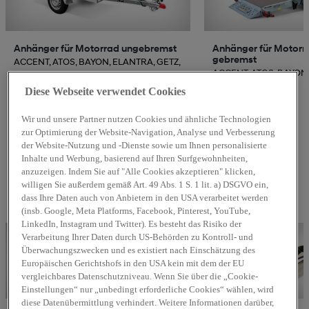
Anhänger für Motorrad ungebremst
Anhänger für Motorr
gebremst
ACCENT, ATOS, BAYON, ELANTRA, GETZ,
...
ACCENT, ATOS, BAYON,
...
Diese Webseite verwendet Cookies
Wir und unsere Partner nutzen Cookies und ähnliche Technologien
zur Optimierung der Website-Navigation, Analyse und Verbesserung
der Website-Nutzung und -Dienste sowie um Ihnen personalisierte
Hyundai Merchandising
Inhalte und Werbung, basierend auf Ihren Surfgewohnheiten,
anzuzeigen. Indem Sie auf "Alle Cookies akzeptieren" klicken,
Die passenden Merchandise Artikel zu Ihrem Hyundai im
willigen Sie außerdem gemäß Art. 49 Abs. 1 S. 1 lit. a) DSGVO ein,
Lifestyle & Collection Shop.
dass Ihre Daten auch von Anbietern in den USA verarbeitet werden
258 anzeigen
(insb. Google, Meta Platforms, Facebook, Pinterest, YouTube,
LinkedIn, Instagram und Twitter). Es besteht das Risiko der
Verarbeitung Ihrer Daten durch US-Behörden zu Kontroll- und
Überwachungszwecken und es existiert nach Einschätzung des
Europäischen Gerichtshofs in den USA kein mit dem der EU
vergleichbares Datenschutzniveau. Wenn Sie über die „Cookie-
Einstellungen“ nur „unbedingt erforderliche Cookies“ wählen, wird
diese Datenübermittlung verhindert. Weitere Informationen darüber,