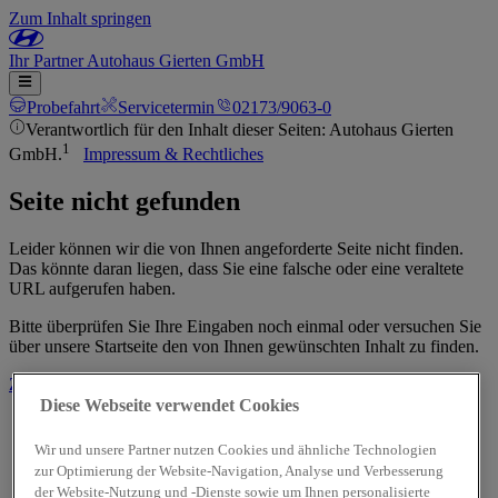
Zum Inhalt springen
Ihr
Partner
Autohaus Gierten GmbH
Probefahrt
Servicetermin
02173/9063-0
Verantwortlich für den Inhalt dieser Seiten: Autohaus Gierten
1
GmbH.
Impressum & Rechtliches
Seite nicht gefunden
Leider können wir die von Ihnen angeforderte Seite nicht finden.
Das könnte daran liegen, dass Sie eine falsche oder eine veraltete
URL aufgerufen haben.
Bitte überprüfen Sie Ihre Eingaben noch einmal oder versuchen Sie
über unsere Startseite den von Ihnen gewünschten Inhalt zu finden.
Zur Startseite
Diese Webseite verwendet Cookies
Wir und unsere Partner nutzen Cookies und ähnliche Technologien
zur Optimierung der Website-Navigation, Analyse und Verbesserung
der Website-Nutzung und -Dienste sowie um Ihnen personalisierte