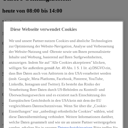
heute
von 08:00 bis 14:00
Verkauf
Diese Webseite verwendet Cookies
Mo, Di, Mi, Do, Fr:
Wir und unsere Partner nutzen Cookies und ähnliche Technologien
08:00 - 18:30 Uhr
zur Optimierung der Website-Navigation, Analyse und Verbesserung
der Website-Nutzung und -Dienste sowie um Ihnen personalisierte
Sa:
Inhalte und Werbung, basierend auf Ihren Surfgewohnheiten,
09:00 - 14:00 Uhr
anzuzeigen. Indem Sie auf "Alle Cookies akzeptieren" klicken,
willigen Sie außerdem gemäß Art. 49 Abs. 1 S. 1 lit. a) DSGVO ein,
Service
dass Ihre Daten auch von Anbietern in den USA verarbeitet werden
(insb. Google, Meta Platforms, Facebook, Pinterest, YouTube,
LinkedIn, Instagram und Twitter). Es besteht das Risiko der
Mo, Di, Mi, Do, Fr:
Verarbeitung Ihrer Daten durch US-Behörden zu Kontroll- und
07:00 - 18:30 Uhr
Überwachungszwecken und es existiert nach Einschätzung des
Europäischen Gerichtshofs in den USA kein mit dem der EU
Sa:
vergleichbares Datenschutzniveau. Wenn Sie über die „Cookie-
Einstellungen“ nur „unbedingt erforderliche Cookies“ wählen, wird
08:00 - 14:00 Uhr
diese Datenübermittlung verhindert. Weitere Informationen darüber,
welche Daten gesammelt und wie sie an unsere Partner weitergegeben
Autohaus Gierten GmbH
werden, erhalten Sie in unseren
Datenschutzhinweisen
Bitte treffen Sie