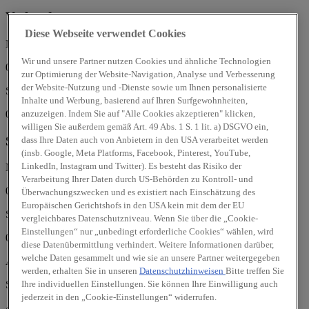
Verkauf
Diese Webseite verwendet Cookies
Mo, Di, Mi, Do, Fr:
Wir und unsere Partner nutzen Cookies und ähnliche Technologien
08:00 - 18:30 Uhr
zur Optimierung der Website-Navigation, Analyse und Verbesserung
der Website-Nutzung und -Dienste sowie um Ihnen personalisierte
Sa:
Inhalte und Werbung, basierend auf Ihren Surfgewohnheiten,
09:00 - 14:00 Uhr
anzuzeigen. Indem Sie auf "Alle Cookies akzeptieren" klicken,
willigen Sie außerdem gemäß Art. 49 Abs. 1 S. 1 lit. a) DSGVO ein,
Service
dass Ihre Daten auch von Anbietern in den USA verarbeitet werden
(insb. Google, Meta Platforms, Facebook, Pinterest, YouTube,
LinkedIn, Instagram und Twitter). Es besteht das Risiko der
Mo, Di, Mi, Do, Fr:
Verarbeitung Ihrer Daten durch US-Behörden zu Kontroll- und
07:00 - 18:30 Uhr
Überwachungszwecken und es existiert nach Einschätzung des
Europäischen Gerichtshofs in den USA kein mit dem der EU
Sa:
vergleichbares Datenschutzniveau. Wenn Sie über die „Cookie-
Einstellungen“ nur „unbedingt erforderliche Cookies“ wählen, wird
08:00 - 14:00 Uhr
diese Datenübermittlung verhindert. Weitere Informationen darüber,
welche Daten gesammelt und wie sie an unsere Partner weitergegeben
Autohaus Gierten GmbH
werden, erhalten Sie in unseren
Datenschutzhinweisen
Bitte treffen Sie
Ihre individuellen Einstellungen. Sie können Ihre Einwilligung auch
Schneiderstraße 16
jederzeit in den „Cookie-Einstellungen“ widerrufen.
40764 Langenfeld