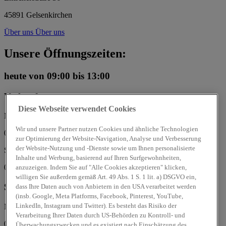
45891 Gelsenkirchen
Über uns
Über uns
Unsere Öffnungszeiten:
heute
von 09:00 bis 13:00
Verkauf
Diese Webseite verwendet Cookies
Mo, Di, Mi, Do, Fr:
Wir und unsere Partner nutzen Cookies und ähnliche Technologien
08:30 - 18:00 Uhr
zur Optimierung der Website-Navigation, Analyse und Verbesserung
der Website-Nutzung und -Dienste sowie um Ihnen personalisierte
Sa:
Inhalte und Werbung, basierend auf Ihren Surfgewohnheiten,
09:00 - 13:00 Uhr
anzuzeigen. Indem Sie auf "Alle Cookies akzeptieren" klicken,
willigen Sie außerdem gemäß Art. 49 Abs. 1 S. 1 lit. a) DSGVO ein,
Service
dass Ihre Daten auch von Anbietern in den USA verarbeitet werden
(insb. Google, Meta Platforms, Facebook, Pinterest, YouTube,
LinkedIn, Instagram und Twitter). Es besteht das Risiko der
Mo, Di, Mi, Do, Fr:
Verarbeitung Ihrer Daten durch US-Behörden zu Kontroll- und
07:30 - 17:30 Uhr
Überwachungszwecken und es existiert nach Einschätzung des