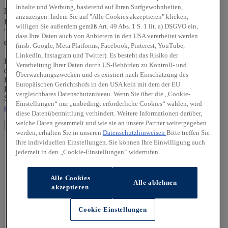
Vorname *
Inhalte und Werbung, basierend auf Ihren Surfgewohnheiten,
Nachname *
anzuzeigen. Indem Sie auf "Alle Cookies akzeptieren" klicken,
E-Mail-Adresse *
willigen Sie außerdem gemäß Art. 49 Abs. 1 S. 1 lit. a) DSGVO ein,
Telefonnummer *
dass Ihre Daten auch von Anbietern in den USA verarbeitet werden
Captcha
(insb. Google, Meta Platforms, Facebook, Pinterest, YouTube,
LinkedIn, Instagram und Twitter). Es besteht das Risiko der
Die von Ihnen angegebenen personenbezogenen Daten werden
Verarbeitung Ihrer Daten durch US-Behörden zu Kontroll- und
durch den zuständigen Vertragshändler allein zur Bearbeitung Ihrer
Überwachungszwecken und es existiert nach Einschätzung des
Kontaktanfrage verarbeitet. Weitere Hinweise zur
Europäischen Gerichtshofs in den USA kein mit dem der EU
Datenverarbeitung und Ihren Rechten als betroffene Person finden
vergleichbares Datenschutzniveau. Wenn Sie über die „Cookie-
Sie in unserer Datenschutzerklärung unter
https://hyundai-
Einstellungen“ nur „unbedingt erforderliche Cookies“ wählen, wird
partners/autohaus-hocksch-gmbh-soemmerda/datenschutz
diese Datenübermittlung verhindert. Weitere Informationen darüber,
welche Daten gesammelt und wie sie an unsere Partner weitergegeben
Absenden
werden, erhalten Sie in unseren
Datenschutzhinweisen
Bitte treffen Sie
Ihre individuellen Einstellungen. Sie können Ihre Einwilligung auch
jederzeit in den „Cookie-Einstellungen“ widerrufen.
Alle Cookies
Alle ablehnen
akzeptieren
Cookie-Einstellungen