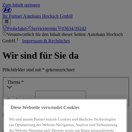
Zum Inhalt springen
Ihr
Partner
Autohaus Hocksch GmbH
Probefahrt
Servicetermin
03634/39242
Verantwortlich für den Inhalt dieser Seiten: Autohaus Hocksch
1
GmbH.
Impressum & Rechtliches
Wir sind für Sie da
Pflichtfelder sind mit * gekennzeichnet
Thema *
Ihre Nachricht
Diese Webseite verwendet Cookies
Ihre Kontaktdaten
Wir und unsere Partner nutzen Cookies und ähnliche Technologien
zur Optimierung der Website-Navigation, Analyse und Verbesserung
Frau
Herr
Divers
der Website-Nutzung und -Dienste sowie um Ihnen personalisierte