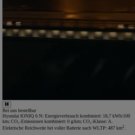
Bei uns bestellbar
Hyundai IONIQ 6 N: Energieverbrauch kombiniert: 18,7 kWh/100
km; CO₂-Emissionen kombiniert: 0 g/km; CO₂-Klasse: A.
2
Elektrische Reichweite bei voller Batterie nach WLTP: 487 km
.