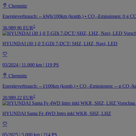
Chemnitz
Energieverbrauch: -- kWh/100km (komb.) • CO₂-Emissionen: 0 g CO
2
36.989,96 EUR
HYUNDAI i30 1,0 T-GDi 7-DCT/ SHZ, LHZ, Navi, LED
03/2024 | 11.000 km | 119 PS
Chemnitz
Energieverbrauch: -- l/100km (komb.) • CO₂-Emissionen: -- g CO₂/k
2
20.989,22 EUR
HYUNDAI Santa Fe 4WD Intro inkl WKR, SHZ, LHZ
05/2025 | 5.000 km | 214 PS