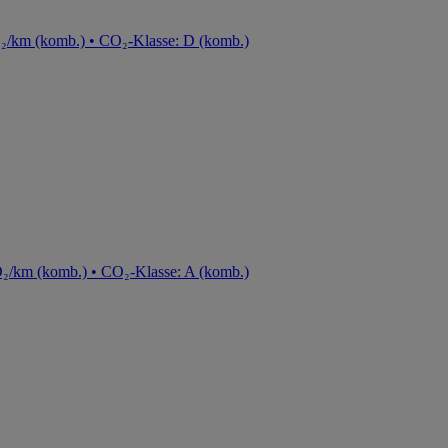
O₂/km (komb.) • CO₂-Klasse: D (komb.)
₂/km (komb.) • CO₂-Klasse: A (komb.)