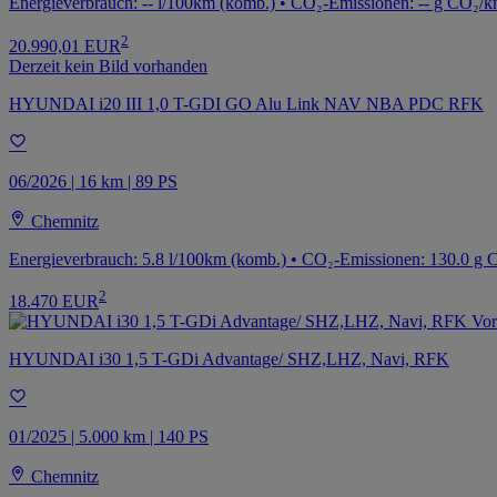
Energieverbrauch: -- l/100km (komb.) • CO₂-Emissionen: -- g CO₂/k
2
20.990,01 EUR
Derzeit kein Bild vorhanden
HYUNDAI i20 III 1,0 T-GDI GO Alu Link NAV NBA PDC RFK
06/2026 | 16 km | 89 PS
Chemnitz
Energieverbrauch: 5.8 l/100km (komb.) • CO₂-Emissionen: 130.0 g
2
18.470 EUR
HYUNDAI i30 1,5 T-GDi Advantage/ SHZ,LHZ, Navi, RFK
01/2025 | 5.000 km | 140 PS
Chemnitz