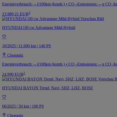
Energieverbrauch: -- l/100km (komb.) • CO₂-Emissionen: -- g CO₂/k
2
23.989,21 EUR
HYUNDAI i30 cw Advantage Mild-Hybrid
10/2025 | 11.600 km | 140 PS
Chemnitz
Energieverbrauch: -- l/100km (komb.) • CO₂-Emissionen: -- g CO₂/k
2
24.990 EUR
HYUNDAI BAYON Trend, Navi, SHZ, LHZ, BOSE
06/2025 | 50 km | 100 PS
Chemnitz