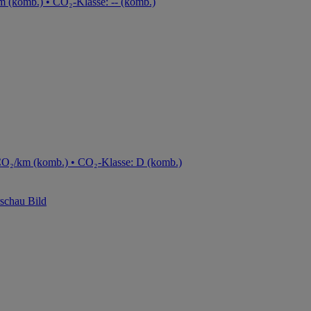
m (komb.) • CO₂-Klasse: -- (komb.)
 CO₂/km (komb.) • CO₂-Klasse: D (komb.)