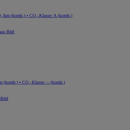
₂/km (komb.) • CO₂-Klasse: A (komb.)
m (komb.) • CO₂-Klasse: -- (komb.)