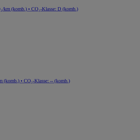
O₂/km (komb.) • CO₂-Klasse: D (komb.)
m (komb.) • CO₂-Klasse: -- (komb.)