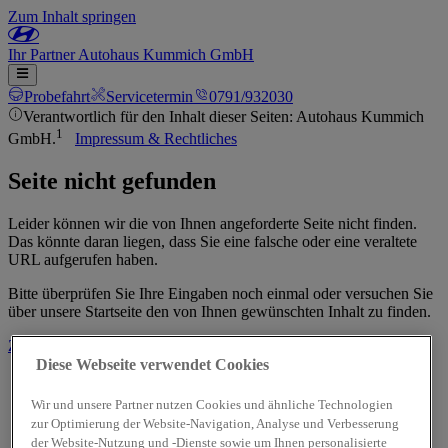
Zum Inhalt springen
Ihr
Partner
Autohaus Kummich GmbH
Probefahrt
Servicetermin
0791/932030
Verantwortlich für den Inhalt dieser Seiten: Autohaus Kummich
1
GmbH.
Impressum & Rechtliches
Seite nicht gefunden
Leider können wir die von Ihnen angeforderte Seite nicht finden.
Das könnte daran liegen, dass Sie eine falsche oder eine veraltete
URL aufgerufen haben.
Bitte überprüfen Sie Ihre Eingaben noch einmal oder versuchen Sie
über unsere Startseite den von Ihnen gewünschten Inhalt zu finden.
Zur Startseite
Diese Webseite verwendet Cookies
Wir und unsere Partner nutzen Cookies und ähnliche Technologien
zur Optimierung der Website-Navigation, Analyse und Verbesserung
der Website-Nutzung und -Dienste sowie um Ihnen personalisierte