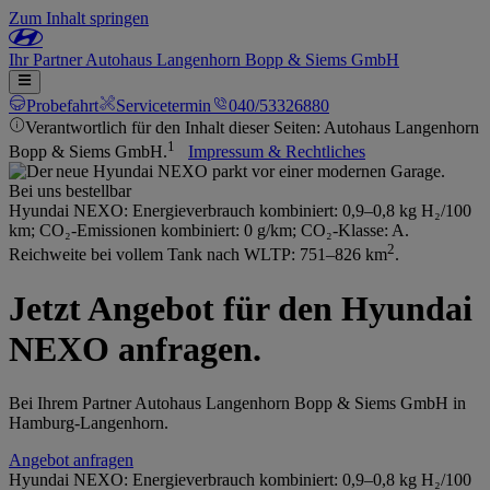
Zum Inhalt springen
Ihr
Partner
Autohaus Langenhorn Bopp & Siems GmbH
Probefahrt
Servicetermin
040/53326880
Verantwortlich für den Inhalt dieser Seiten: Autohaus Langenhorn
1
Bopp & Siems GmbH.
Impressum & Rechtliches
Bei uns bestellbar
Hyundai NEXO: Energieverbrauch kombiniert: 0,9–0,8 kg H₂/100
km; CO₂-Emissionen kombiniert: 0 g/km; CO₂-Klasse: A.
2
Reichweite bei vollem Tank nach WLTP: 751–826 km
.
Jetzt Angebot für den Hyundai
NEXO anfragen.
Bei Ihrem Partner Autohaus Langenhorn Bopp & Siems GmbH in
Hamburg-Langenhorn.
Angebot anfragen
Hyundai NEXO: Energieverbrauch kombiniert: 0,9–0,8 kg H₂/100