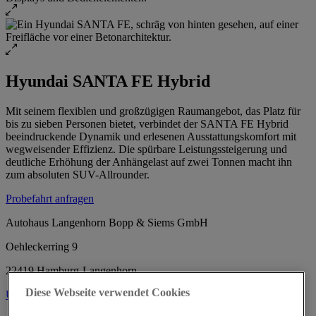
Hyundai SANTA FE Hybrid
Mit seinem flexiblen und großzügigen Raumangebot, das Platz für
bis zu sieben Personen bietet, verbindet der SANTA FE Hybrid
beeindruckende Dynamik und erlesenen Ausstattungskomfort mit
wegweisender Effizienz. Die spürbare Leistungssteigerung und
deutliche Erhöhung der Anhängelast auf zwei Tonnen macht ihn
zum absoluten SUV-Allrounder.
Probefahrt anfragen
Autohaus Langenhorn Bopp & Siems GmbH
Oehleckerring 9
22419 Hamburg-Langenhorn
Diese Webseite verwendet Cookies
Über uns
Über uns