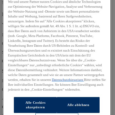
Unsere Öffnungszeiten:
Wir und unsere Partner nutzen Cookies und ähnliche Technologien
zur Optimierung der Website-Navigation, Analyse und Verbesserung
der Website-Nutzung und -Dienste sowie um Ihnen personalisierte
Montag
von 08:00 bis 18:00
Inhalte und Werbung, basierend auf Ihren Surfgewohnheiten,
anzuzeigen. Indem Sie auf "Alle Cookies akzeptieren" klicken,
Verkauf
willigen Sie außerdem gemäß Art. 49 Abs. 1 S. 1 lit. a) DSGVO ein,
dass Ihre Daten auch von Anbietern in den USA verarbeitet werden
Mo, Di, Mi, Do, Fr:
(insb. Google, Meta Platforms, Facebook, Pinterest, YouTube,
LinkedIn, Instagram und Twitter). Es besteht das Risiko der
09:00 - 18:00 Uhr
Verarbeitung Ihrer Daten durch US-Behörden zu Kontroll- und
Überwachungszwecken und es existiert nach Einschätzung des
Sa:
Europäischen Gerichtshofs in den USA kein mit dem der EU
vergleichbares Datenschutzniveau. Wenn Sie über die „Cookie-
09:00 - 14:00 Uhr
Einstellungen“ nur „unbedingt erforderliche Cookies“ wählen, wird
diese Datenübermittlung verhindert. Weitere Informationen darüber,
Service
welche Daten gesammelt und wie sie an unsere Partner weitergegeben
werden, erhalten Sie in unseren
Datenschutzhinweisen
Bitte treffen Sie
Mo, Di, Mi, Do, Fr:
Ihre individuellen Einstellungen. Sie können Ihre Einwilligung auch
08:00 - 17:00 Uhr
jederzeit in den „Cookie-Einstellungen“ widerrufen.
Autohaus Langenhorn Bopp & Siems GmbH
Alle Cookies
Alle ablehnen
Oehleckerring 9
akzeptieren