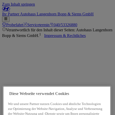
Zum Inhalt springen
Ihr
Partner
Autohaus Langenhorn Bopp & Siems GmbH
Probefahrt
Servicetermin
040/53326880
Verantwortlich für den Inhalt dieser Seiten: Autohaus Langenhorn
1
Bopp & Siems GmbH.
Impressum & Rechtliches
Diese Webseite verwendet Cookies
Wir und unsere Partner nutzen Cookies und ähnliche Technologien
zur Optimierung der Website-Navigation, Analyse und Verbesserung
der Website-Nutzung und -Dienste sowie um Ihnen personalisierte