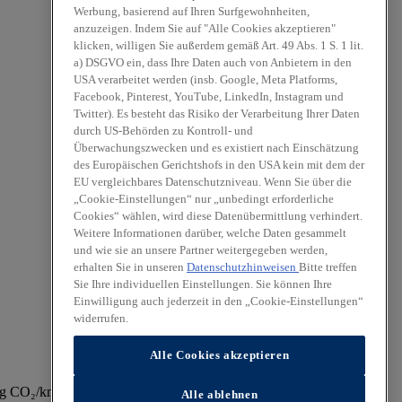
Werbung, basierend auf Ihren Surfgewohnheiten,
anzuzeigen. Indem Sie auf "Alle Cookies akzeptieren"
klicken, willigen Sie außerdem gemäß Art. 49 Abs. 1 S. 1 lit.
a) DSGVO ein, dass Ihre Daten auch von Anbietern in den
USA verarbeitet werden (insb. Google, Meta Platforms,
Facebook, Pinterest, YouTube, LinkedIn, Instagram und
Twitter). Es besteht das Risiko der Verarbeitung Ihrer Daten
durch US-Behörden zu Kontroll- und
Überwachungszwecken und es existiert nach Einschätzung
des Europäischen Gerichtshofs in den USA kein mit dem der
EU vergleichbares Datenschutzniveau. Wenn Sie über die
„Cookie-Einstellungen“ nur „unbedingt erforderliche
Cookies“ wählen, wird diese Datenübermittlung verhindert.
Weitere Informationen darüber, welche Daten gesammelt
und wie sie an unsere Partner weitergegeben werden,
erhalten Sie in unseren
Datenschutzhinweisen
Bitte treffen
Sie Ihre individuellen Einstellungen. Sie können Ihre
Einwilligung auch jederzeit in den „Cookie-Einstellungen“
widerrufen.
Alle Cookies akzeptieren
60 g CO₂/km (Typgenehmigungswert) oder elektrische Reichweite
Alle ablehnen