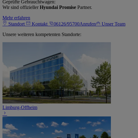
Geprüfte Gebrauchtwagen:
Wir sind offizieller
Hyundai Promise
Partner.
Mehr erfahren
Standort
Kontakt
06126/95700
Anrufen
Unser Team
Unsere weiteren kompetenten Standorte:
Limburg-Offheim