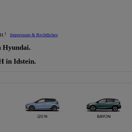
1
bH.
Impressum & Rechtliches
n Hyundai.
in Idstein.
i20 N
BAYON