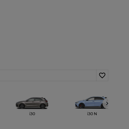
i30
i30 N