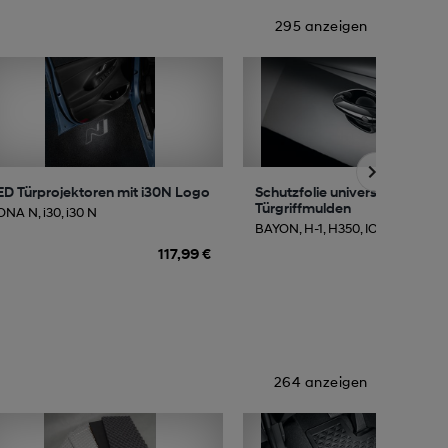
295 anzeigen
ED Türprojektoren mit i30N Logo
Schutzfolie universal für
Türgriffmulden
ONA N, i30, i30 N
BAYON, H-1, H350, IONIQ, KONA, .
117,99 €
25
264 anzeigen