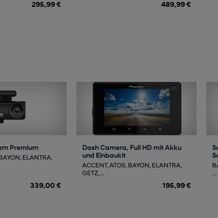
295,99 €
489,99 €
am Premium
Dash Camera, Full HD mit Akku
S
und Einbaukit
S
 BAYON, ELANTRA,
ACCENT, ATOS, BAYON, ELANTRA,
BA
GETZ, ...
...
339,00 €
195,99 €