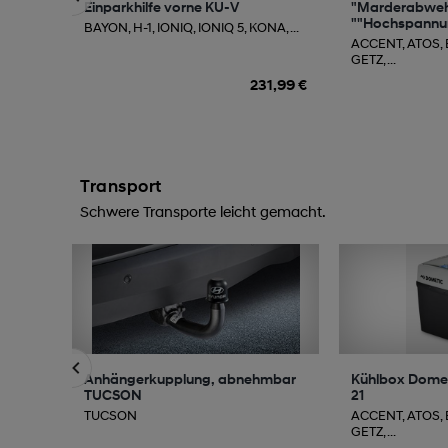
Einparkhilfe vorne KU-V
"Marderabwe
""Hochspannun
BAYON, H-1, IONIQ, IONIQ 5, KONA, ...
ACCENT, ATOS,
GETZ, ...
231,99 €
Transport
Schwere Transporte leicht gemacht.
Anhängerkupplung, abnehmbar
Kühlbox Domet
TUCSON
21
TUCSON
ACCENT, ATOS,
GETZ, ...