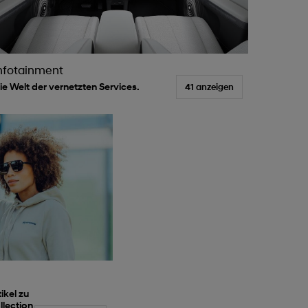
nfotainment
ie Welt der vernetzten Services.
41 anzeigen
ikel zu
llection