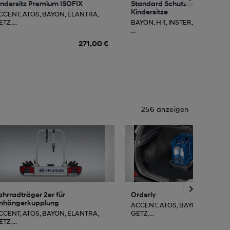
indersitz Premium ISOFIX
Standard Schutzunterlage für
Kindersitze
CCENT, ATOS, BAYON, ELANTRA,
TZ, ...
BAYON, H-1, INSTER, IONIQ, IONI
...
271,00 €
11
256 anzeigen
ahrradträger 2er für
Orderly
nhängerkupplung
ACCENT, ATOS, BAYON, ELANTR
CCENT, ATOS, BAYON, ELANTRA,
GETZ, ...
TZ, ...