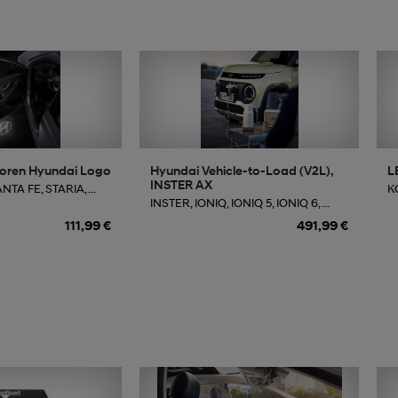
toren Hyundai Logo
Hyundai Vehicle-to-Load (V2L),
L
INSTER AX
TA FE, STARIA, ...
K
INSTER, IONIQ, IONIQ 5, IONIQ 6, ...
111,99 €
491,99 €