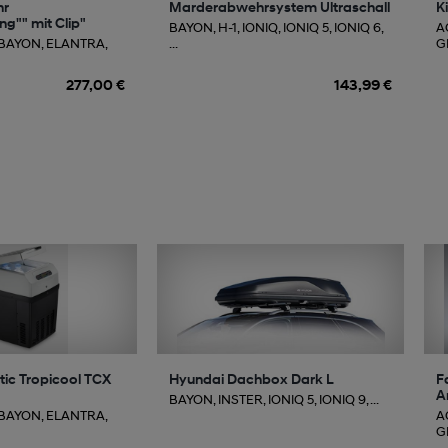
hr
Marderabwehrsystem Ultraschall
K
g"" mit Clip"
BAYON, H-1, IONIQ, IONIQ 5, IONIQ 6,
A
 BAYON, ELANTRA,
...
GE
277,00 €
143,99 €
ic Tropicool TCX
Hyundai Dachbox Dark L
F
A
BAYON, INSTER, IONIQ 5, IONIQ 9, ...
 BAYON, ELANTRA,
A
GE