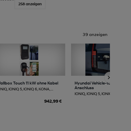
258 anzeigen
39 anzeigen
allbox Touch 11 kW ohne Kabel
Hyundai Vehicle-to-Load (V2
Anschluss
NIQ, IONIQ 5, IONIQ 6, KONA, ...
IONIQ, IONIQ 5, IONIQ 6, KONA, ..
942,99 €
491