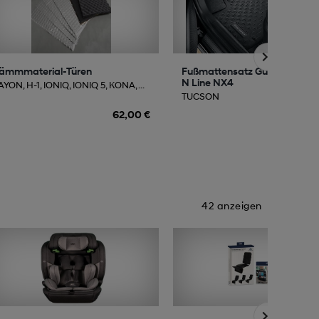
ämmmaterial-Türen
Fußmattensatz Gummi TUC
N Line NX4
YON, H-1, IONIQ, IONIQ 5, KONA, ...
TUCSON
62,00 €
116
42 anzeigen