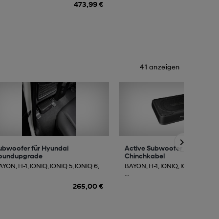
473,99 €
16
41 anzeigen
ubwoofer für Hyundai
Active Subwoofer mit
oundupgrade
Chinchkabel
YON, H-1, IONIQ, IONIQ 5, IONIQ 6,
BAYON, H-1, IONIQ, IONIQ 5, IONI
...
265,00 €
212