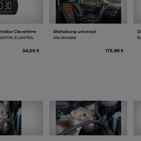
cheibe-Clevertime
Sitzheizung universal
D
 BAYON, ELANTRA,
Alle Modelle
BA
34,00 €
175,99 €