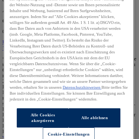
der Website-Nutzung und -Dienste sowie um Ihnen personalisierte
Autohaus Meinecke GmbH
Inhalte und Werbung, basierend auf Ihren Surfgewohnheiten,
anzuzeigen. Indem Sie auf "Alle Cookies akzeptieren" klicken,
Oranienbaumer Chaussee 1a
willigen Sie außerdem gemäß Art. 49 Abs. 1 S. 1 lit. a) DSGVO ein,
dass Ihre Daten auch von Anbietern in den USA verarbeitet werden
06842 Dessau-Roßlau
(insb. Google, Meta Platforms, Facebook, Pinterest, YouTube,
LinkedIn, Instagram und Twitter). Es besteht das Risiko der
Über uns
Über uns
Verarbeitung Ihrer Daten durch US-Behörden zu Kontroll- und
Standort
Kontakt
0340/2303790
Anrufen
Unser Team
Überwachungszwecken und es existiert nach Einschätzung des
Europäischen Gerichtshofs in den USA kein mit dem der EU
** Die staatl. Förderung ist für rein batterieelektrische Neufahrzeuge
vergleichbares Datenschutzniveau. Wenn Sie über die „Cookie-
und bestimmte Plug-in-Hybrid-Neufahrzeuge (CO₂-Emission bis zu
60 g CO₂/km (Typgenehmigungswert) oder elektrische Reichweite
Einstellungen“ nur „unbedingt erforderliche Cookies“ wählen, wird
mind. 80 km) der EU-Fahrzeugklasse M1, die ab dem 1. Januar
diese Datenübermittlung verhindert. Weitere Informationen darüber,
2026 erstmals in Deutschland zugelassen werden, für
welche Daten gesammelt und wie sie an unsere Partner weitergegeben
Privatpersonen möglich und setzt eine Mindesthaltedauer von 36
werden, erhalten Sie in unseren
Datenschutzhinweisen
Bitte treffen Sie
Monaten voraus. Berechtigung zur Förderung und Höhe derselben
Ihre individuellen Einstellungen. Sie können Ihre Einwilligung auch
richten sich nach dem zu versteuernden Haushaltsjahreseinkommen
jederzeit in den „Cookie-Einstellungen“ widerrufen.
sowie der Anzahl der im Haushalt lebenden Kinder unter 18 Jahren.
Die Förderung muss spätestens 1 Jahr nach Zulassung des
Fahrzeugs beantragt werden. Kein Rechtsanspruch. Auszahlung der
Alle Cookies
Alle ablehnen
Förderung nach Qualifizierung gemäß Richtlinien und positivem
akzeptieren
Bescheid eines von Ihnen gestellten Antrags im staatlichen Online-
Portal. Mehr Details dazu unter:
Cookie-Einstellungen
www.bundesumweltministerium.de/eauto-förderung
.