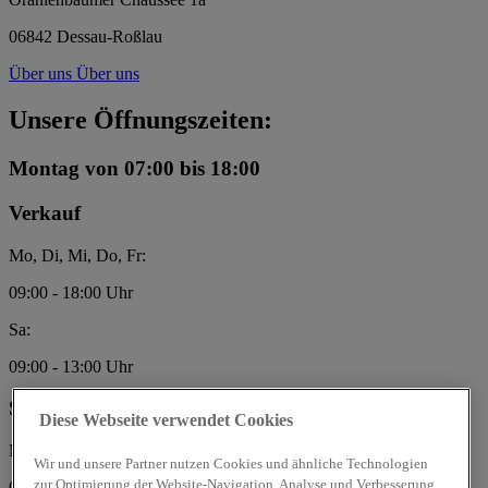
06842 Dessau-Roßlau
Über uns
Über uns
Unsere Öffnungszeiten:
Montag
von 07:00 bis 18:00
Verkauf
Mo, Di, Mi, Do, Fr:
09:00 - 18:00 Uhr
Sa:
09:00 - 13:00 Uhr
Service
Diese Webseite verwendet Cookies
Mo, Di, Mi, Do, Fr:
Wir und unsere Partner nutzen Cookies und ähnliche Technologien
zur Optimierung der Website-Navigation, Analyse und Verbesserung
07:00 - 17:00 Uhr