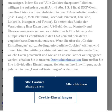
anzuzeigen. Indem Sie auf "Alle Cookies akzeptieren" klicken,
Verkauf
willigen Sie außerdem gemäß Art. 49 Abs. 1 S. 1 lit. a) DSGVO ein,
dass Ihre Daten auch von Anbietern in den USA verarbeitet werden
Mo, Di, Mi, Do, Fr:
(insb. Google, Meta Platforms, Facebook, Pinterest, YouTube,
LinkedIn, Instagram und Twitter). Es besteht das Risiko der
09:00 - 18:00 Uhr
Verarbeitung Ihrer Daten durch US-Behörden zu Kontroll- und
Überwachungszwecken und es existiert nach Einschätzung des
Sa:
Europäischen Gerichtshofs in den USA kein mit dem der EU
vergleichbares Datenschutzniveau. Wenn Sie über die „Cookie-
09:00 - 13:00 Uhr
Einstellungen“ nur „unbedingt erforderliche Cookies“ wählen, wird
diese Datenübermittlung verhindert. Weitere Informationen darüber,
Service
welche Daten gesammelt und wie sie an unsere Partner weitergegeben
werden, erhalten Sie in unseren
Datenschutzhinweisen
Bitte treffen Sie
Mo, Di, Mi, Do, Fr:
Ihre individuellen Einstellungen. Sie können Ihre Einwilligung auch
07:00 - 17:00 Uhr
jederzeit in den „Cookie-Einstellungen“ widerrufen.
Autohaus Meinecke GmbH
Alle Cookies
Alle ablehnen
Oranienbaumer Chaussee 1a
akzeptieren
06842 Dessau-Roßlau
Cookie-Einstellungen
Über uns
Über uns
Standort
Kontakt
0340/2303790
Anrufen
Unser Team