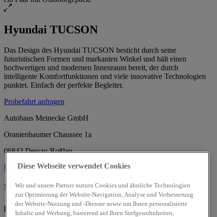
Hyundai TUCSON
Das Design des Hyundai TUCSON besticht durch seine
futuristischen Formen und markanten Winkel und hält einen
hochwertigen und modernen Innenraum bereit, der durch
intelligente Komfortfunktionen und viele innovative Technologien
punktet. Einfach der perfekte Begleiter.
Probefahrt anfragen
Autohaus Meinecke GmbH
Oranienbaumer Chaussee 1a
06842 Dessau-Roßlau
Diese Webseite verwendet Cookies
Über uns
Über uns
Unsere Öffnungszeiten:
Wir und unsere Partner nutzen Cookies und ähnliche Technologien
zur Optimierung der Website-Navigation, Analyse und Verbesserung
der Website-Nutzung und -Dienste sowie um Ihnen personalisierte
heute
von 07:00 bis 18:00
Inhalte und Werbung, basierend auf Ihren Surfgewohnheiten,