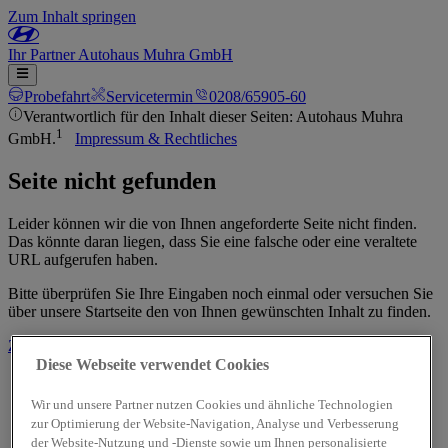
Zum Inhalt springen
Ihr
Partner
Autohaus Muhra GmbH
Probefahrt
Servicetermin
0208/65905-60
Verantwortlich für den Inhalt dieser Seiten: Autohaus Muhra
1
GmbH.
Impressum & Rechtliches
Seite nicht gefunden
Leider können wir die von Ihnen angeforderte Seite nicht finden.
Das könnte daran liegen, dass Sie eine falsche oder eine veraltete
URL aufgerufen haben.
Bitte überprüfen Sie Ihre Eingaben noch einmal oder versuchen Sie
über unsere Startseite den von Ihnen gewünschten Inhalt zu finden.
Zur Startseite
Diese Webseite verwendet Cookies
Wir und unsere Partner nutzen Cookies und ähnliche Technologien
zur Optimierung der Website-Navigation, Analyse und Verbesserung
der Website-Nutzung und -Dienste sowie um Ihnen personalisierte