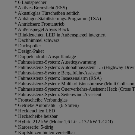
* 6 Lautsprecher
* Aktives Bremslicht (ESS)
* Akustikglas Türscheiben seitlich
* Anhänger-Stabilisierungs-Programm (TSA)
* Antriebsart: Frontantrieb
* Außenspiegel Abyss Black
* Blinkleuchten LED in Außenspiegel integriert
* Dachhimmel schwarz
* Dachspoiler
* Design-Paket
* Doppelendrohr Auspuffanlage
* Fahrassistenz-System: Ausstiegswarnung
* Fahrassistenz-System: Autobahnassistent 1.5 (Highway Driv
* Fahrassistenz-System: Bergabfahr-Assistent
* Fahrassistenz-System: Insassenalarm (RSA)
* Fahrassistenz-System: Multikollisionsbremse (Multi Collision
* Fahrassistenz-System: Querverkehrs-Assistent Heck (Cross Tr
* Fahrassistenz-System: Seitenwind-Assistent
* Frontscheibe Verbundglas
* Getriebe Automatik - (6-Stufen)
* Heckleuchten LED
* Heckscheibe heizbar
* Hybrid 212 kW (Motor 1,6 Ltr. - 132 kW T-GDI)
* Karosserie: 5-türig
* Kopfstützen hinten verstellbar