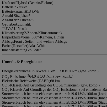
Kraftstoff
Hybrid (Benzin/Elektro)
Batterie
inklusive
Batteriekapazität
13 kWh
Anzahl Sitzplätze
5
Anzahl der Türen
4/5
Getriebe
Automatik
TÜV/AU Neu
Ja
Klimatisierung
2-Zonen-Klimaautomatik
Einparkhilfe
Vorne, 360°-Kamera, Hinten
Airbags
Front-, Seiten- und weitere Airbags
Farbe (Hersteller)
Atlas White
Innenausstattung
Vollleder
Umwelt- & Energiedaten
Energieverbrauch
10.9 kWh/100km + 2.8 l/100km (gew. komb.)
2
CO₂-Emissionen
64.0 g CO₂/km (gew. komb.)
Elektrische Reichweite (EAER)
68 km
CO₂-Klasse
B Auf Grundlage der CO₂-Emissionen (gew. komb.)
CO₂-Klasse
E Auf Grundlage der CO₂-Emissionen (bei entladener Bat
Stromverbrauch bei rein elektrischem Antrieb
19.6 kWh/100km (kombi
Stromverbrauch bei rein elektrischem Antrieb
16.4 kWh/100km (Innen
Stromverbrauch bei rein elektrischem Antrieb
15.5 kWh/100km (Stadt
Stromverbrauch bei rein elektrischem Antrieb
17.1 kWh/100km (Lands