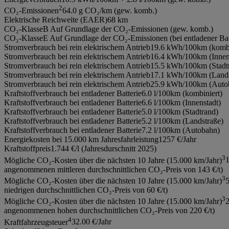
2
CO₂-Emissionen
64.0 g CO₂/km (gew. komb.)
Elektrische Reichweite (EAER)
68 km
CO₂-Klasse
B Auf Grundlage der CO₂-Emissionen (gew. komb.)
CO₂-Klasse
E Auf Grundlage der CO₂-Emissionen (bei entladener Bat
Stromverbrauch bei rein elektrischem Antrieb
19.6 kWh/100km (kombi
Stromverbrauch bei rein elektrischem Antrieb
16.4 kWh/100km (Innen
Stromverbrauch bei rein elektrischem Antrieb
15.5 kWh/100km (Stadt
Stromverbrauch bei rein elektrischem Antrieb
17.1 kWh/100km (Lands
Stromverbrauch bei rein elektrischem Antrieb
25.9 kWh/100km (Auto
Kraftstoffverbrauch bei entladener Batterie
6.0 l/100km (kombiniert)
Kraftstoffverbrauch bei entladener Batterie
6.6 l/100km (Innenstadt)
Kraftstoffverbrauch bei entladener Batterie
5.0 l/100km (Stadtrand)
Kraftstoffverbrauch bei entladener Batterie
5.2 l/100km (Landstraße)
Kraftstoffverbrauch bei entladener Batterie
7.2 l/100km (Autobahn)
Energiekosten bei 15.000 km Jahresfahrleistung
1257 €/Jahr
Kraftstoffpreis
1.744 €/l (Jahresdurschnitt 2025)
3
Mögliche CO₂-Kosten über die nächsten 10 Jahre (15.000 km/Jahr)
1
angenommenen mittleren durchschnittlichen CO₂-Preis von 143 €/t)
3
Mögliche CO₂-Kosten über die nächsten 10 Jahre (15.000 km/Jahr)
niedrigen durchschnittlichen CO₂-Preis von 60 €/t)
3
Mögliche CO₂-Kosten über die nächsten 10 Jahre (15.000 km/Jahr)
2
angenommenen hohen durchschnittlichen CO₂-Preis von 220 €/t)
4
Kraftfahrzeugsteuer
32.00 €/Jahr