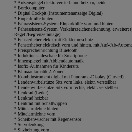
* Außenspiegel elektr. verstell- und heizbar, beide
* Bordcomputer
* Digital Cockpit (Instrumentenanzeige Digital)
* Einparkhilfe hinten
* Fahrassistenz-System: Einparkhilfe vorn und hinten
* Fahrassistenz-System: Verkehrszeichenerkennung, erweitert 
Regel-/Begrenzeranlage)
* Fensterheber elektr. mit Einklemmschutz
* Fensterheber elektrisch vorn und hinten, mit Auf-/Ab-Automa
* Freisprecheinrichtung Bluetooth
* Induktionsladeschale für Smartphone
* Innenspiegel mit Abblendautomatik
* Isofix-Aufnahmen für Kindersitz
* Klimaautomatik 2-Zonen
* Kombiinstrument digital mit Panorama-Display (Curved)
* Lendenwirbelstütze Sitz vorn links, elektr. verstellbar
* Lendenwirbelstütze Sitz vorn rechts, elektr. verstellbar
* Lenkrad (Leder)
* Lenkrad heizbar
* Lenkrad mit Schaltwippen
* Mittelarmlehne hinten
* Mittelarmlehne vorn
* Scheibenwischer mit Regensensor
* Servolenkung
* Sitzheizung vorn