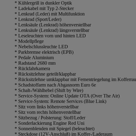
* Kühlergrill in dunkler Optik
* Ladekabel mit Typ 2-Stecker
* Lenkrad (Leder) mit Multifunktion
* Lenkrad (Sport/Leder)
* Lenksäule (Lenkrad) höhenverstellbar
* Lenksäule (Lenkrad) längsverstellbar
* Leseleuchten vorn und hinten LED
* Modellpflege
* Nebelschlussleuchte LED
* Parkbremse elektrisch (EPB)
* Pedale Aluminium
* Radstand 2680 mm
* Rückfahrkamera
* Rücksitzlehne geteilt/klappbar
* Rücksitzlehne umklappbar mit Fernentriegelung im Kofferra
* Schadstoffarm nach Abgasnorm Euro 6e
* Schalt-/Wählhebel (Shift by Wire)
* Service-System: Online Update OTA (Over The Air)
* Service-System: Remote Services (Blue Link)
* Sitz vorn links höhenverstellbar
* Sitz vorn rechts höhenverstellbar
* Sitzbezug / Polsterung: Stoff/Leder
* Sonderlackierung Engine Red Uni
* Sonnenblenden mit Spiegel (beleuchtet)
* Steckdose (12V-Anschluß) im Koffer-/Laderaum