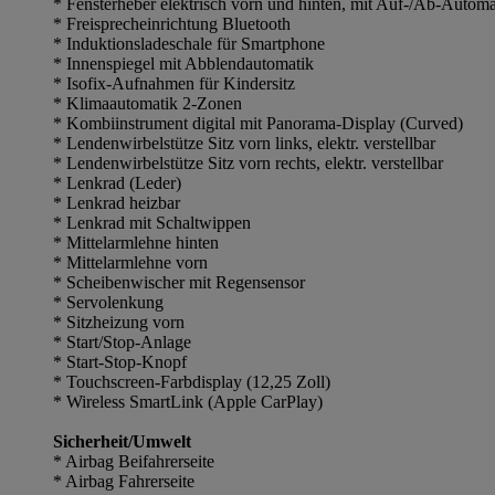
* Fensterheber elektrisch vorn und hinten, mit Auf-/Ab-Automa
* Freisprecheinrichtung Bluetooth
* Induktionsladeschale für Smartphone
* Innenspiegel mit Abblendautomatik
* Isofix-Aufnahmen für Kindersitz
* Klimaautomatik 2-Zonen
* Kombiinstrument digital mit Panorama-Display (Curved)
* Lendenwirbelstütze Sitz vorn links, elektr. verstellbar
* Lendenwirbelstütze Sitz vorn rechts, elektr. verstellbar
* Lenkrad (Leder)
* Lenkrad heizbar
* Lenkrad mit Schaltwippen
* Mittelarmlehne hinten
* Mittelarmlehne vorn
* Scheibenwischer mit Regensensor
* Servolenkung
* Sitzheizung vorn
* Start/Stop-Anlage
* Start-Stop-Knopf
* Touchscreen-Farbdisplay (12,25 Zoll)
* Wireless SmartLink (Apple CarPlay)
Sicherheit/Umwelt
* Airbag Beifahrerseite
* Airbag Fahrerseite