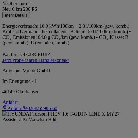
Oberhausen
Neu
0 km
288 PS
mehr Details
Energieverbrauch: 10.9 kWh/100km + 2.8 l/100km (gew. komb.),
Kraftstoffverbrauch bei entladener Batterie: 6.0 l/100km (komb.) •
CO₂-Emissionen: 64.0 g CO₂/km (gew. komb.) • CO₂-Klasse: B
(gew. komb.), E (entladen, komb.)
5
Kaufpreis
47.389
EUR
Jetzt Probe fahren
Händlerkontakt
Autohaus Muhra GmbH
Im Erlengrund 41
46149 Oberhausen
Anfahrt
Anfahrt
0208/65905-60