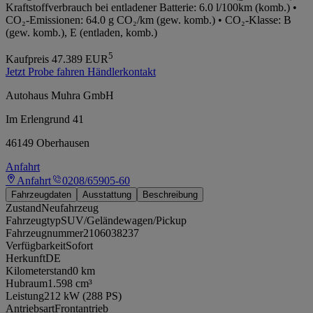
Kraftstoffverbrauch bei entladener Batterie: 6.0 l/100km (komb.) •
CO₂-Emissionen: 64.0 g CO₂/km (gew. komb.) • CO₂-Klasse: B
(gew. komb.), E (entladen, komb.)
5
Kaufpreis
47.389
EUR
Jetzt Probe fahren
Händlerkontakt
Autohaus Muhra GmbH
Im Erlengrund 41
46149 Oberhausen
Anfahrt
Anfahrt
0208/65905-60
Fahrzeugdaten
Ausstattung
Beschreibung
Zustand
Neufahrzeug
Fahrzeugtyp
SUV/Geländewagen/Pickup
Fahrzeugnummer
2106038237
Verfügbarkeit
Sofort
Herkunft
DE
Kilometerstand
0 km
Hubraum
1.598 cm³
Leistung
212 kW (288 PS)
Antriebsart
Frontantrieb