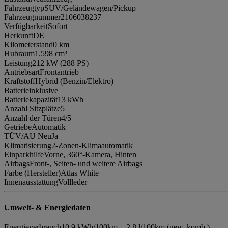
Fahrzeugtyp
SUV/Geländewagen/Pickup
Fahrzeugnummer
2106038237
Verfügbarkeit
Sofort
Herkunft
DE
Kilometerstand
0 km
Hubraum
1.598 cm³
Leistung
212 kW (288 PS)
Antriebsart
Frontantrieb
Kraftstoff
Hybrid (Benzin/Elektro)
Batterie
inklusive
Batteriekapazität
13 kWh
Anzahl Sitzplätze
5
Anzahl der Türen
4/5
Getriebe
Automatik
TÜV/AU Neu
Ja
Klimatisierung
2-Zonen-Klimaautomatik
Einparkhilfe
Vorne, 360°-Kamera, Hinten
Airbags
Front-, Seiten- und weitere Airbags
Farbe (Hersteller)
Atlas White
Innenausstattung
Vollleder
Umwelt- & Energiedaten
Energieverbrauch
10.9 kWh/100km + 2.8 l/100km (gew. komb.)