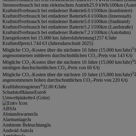
Stromverbrauch bei rein elektrischem Antrieb
25.9 kWh/100km (Auto
Kraftstoffverbrauch bei entladener Batterie
6.0 l/100km (kombiniert)
Kraftstoffverbrauch bei entladener Batterie
6.6 l/100km (Innenstadt)
Kraftstoffverbrauch bei entladener Batterie
5.0 l/100km (Stadtrand)
Kraftstoffverbrauch bei entladener Batterie
5.2 l/100km (Landstraße)
Kraftstoffverbrauch bei entladener Batterie
7.2 l/100km (Autobahn)
Energiekosten bei 15.000 km Jahresfahrleistung
1257 €/Jahr
Kraftstoffpreis
1.744 €/l (Jahresdurschnitt 2025)
3
Mögliche CO₂-Kosten über die nächsten 10 Jahre (15.000 km/Jahr)
1
angenommenen mittleren durchschnittlichen CO₂-Preis von 143 €/t)
3
Mögliche CO₂-Kosten über die nächsten 10 Jahre (15.000 km/Jahr)
niedrigen durchschnittlichen CO₂-Preis von 60 €/t)
3
Mögliche CO₂-Kosten über die nächsten 10 Jahre (15.000 km/Jahr)
2
angenommenen hohen durchschnittlichen CO₂-Preis von 220 €/t)
4
Kraftfahrzeugsteuer
32.00 €/Jahr
Schadstoffklasse
Euro6
Umweltplakette
4 (Grün)
ABS
Ja
Abstandswarner
Ja
Alarmanlage
Ja
Ambiente Beleuchtung
Ja
Android Auto
Ja
Armlehne
Ja