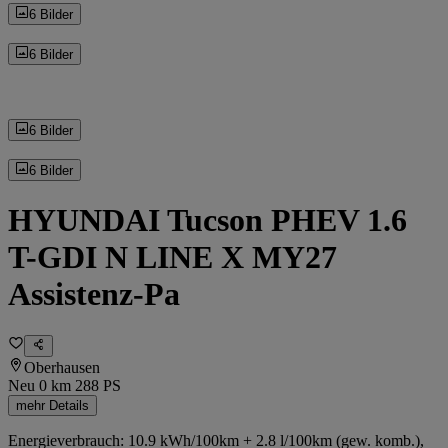
6 Bilder
6 Bilder
6 Bilder
6 Bilder
HYUNDAI Tucson PHEV 1.6
T-GDI N LINE X MY27
Assistenz-Pa
Oberhausen
Neu
0 km
288 PS
mehr Details
Energieverbrauch: 10.9 kWh/100km + 2.8 l/100km (gew. komb.),