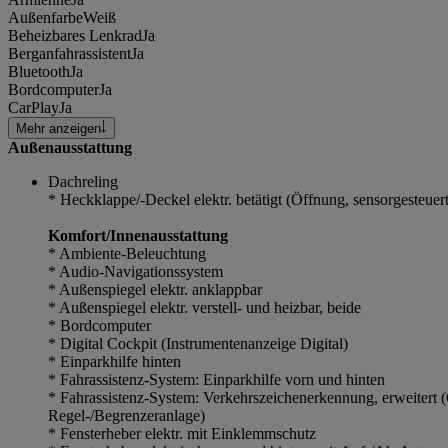
Außenfarbe
Weiß
Beheizbares Lenkrad
Ja
Berganfahrassistent
Ja
Bluetooth
Ja
Bordcomputer
Ja
CarPlay
Ja
Mehr anzeigen
Außenausstattung
Dachreling
* Heckklappe/-Deckel elektr. betätigt (Öffnung, sensorgesteuert
Komfort/Innenausstattung
* Ambiente-Beleuchtung
* Audio-Navigationssystem
* Außenspiegel elektr. anklappbar
* Außenspiegel elektr. verstell- und heizbar, beide
* Bordcomputer
* Digital Cockpit (Instrumentenanzeige Digital)
* Einparkhilfe hinten
* Fahrassistenz-System: Einparkhilfe vorn und hinten
* Fahrassistenz-System: Verkehrszeichenerkennung, erweitert 
Regel-/Begrenzeranlage)
* Fensterheber elektr. mit Einklemmschutz