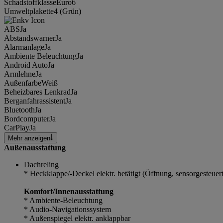
Schadstoffklasse
Euro6
Umweltplakette
4 (Grün)
ABS
Ja
Abstandswarner
Ja
Alarmanlage
Ja
Ambiente Beleuchtung
Ja
Android Auto
Ja
Armlehne
Ja
Außenfarbe
Weiß
Beheizbares Lenkrad
Ja
Berganfahrassistent
Ja
Bluetooth
Ja
Bordcomputer
Ja
CarPlay
Ja
Mehr anzeigen
Außenausstattung
Dachreling
* Heckklappe/-Deckel elektr. betätigt (Öffnung, sensorgesteuert
Komfort/Innenausstattung
* Ambiente-Beleuchtung
* Audio-Navigationssystem
* Außenspiegel elektr. anklappbar