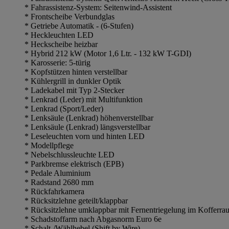
* Fahrassistenz-System: Seitenwind-Assistent
* Frontscheibe Verbundglas
* Getriebe Automatik - (6-Stufen)
* Heckleuchten LED
* Heckscheibe heizbar
* Hybrid 212 kW (Motor 1,6 Ltr. - 132 kW T-GDI)
* Karosserie: 5-türig
* Kopfstützen hinten verstellbar
* Kühlergrill in dunkler Optik
* Ladekabel mit Typ 2-Stecker
* Lenkrad (Leder) mit Multifunktion
* Lenkrad (Sport/Leder)
* Lenksäule (Lenkrad) höhenverstellbar
* Lenksäule (Lenkrad) längsverstellbar
* Leseleuchten vorn und hinten LED
* Modellpflege
* Nebelschlussleuchte LED
* Parkbremse elektrisch (EPB)
* Pedale Aluminium
* Radstand 2680 mm
* Rückfahrkamera
* Rücksitzlehne geteilt/klappbar
* Rücksitzlehne umklappbar mit Fernentriegelung im Kofferra
* Schadstoffarm nach Abgasnorm Euro 6e
* Schalt-/Wählhebel (Shift by Wire)