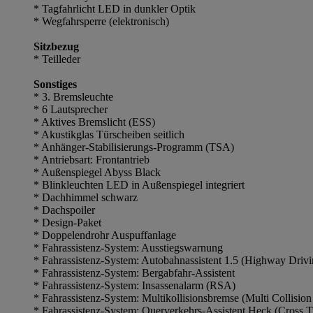
* Tagfahrlicht LED in dunkler Optik
* Wegfahrsperre (elektronisch)
Sitzbezug
* Teilleder
Sonstiges
* 3. Bremsleuchte
* 6 Lautsprecher
* Aktives Bremslicht (ESS)
* Akustikglas Türscheiben seitlich
* Anhänger-Stabilisierungs-Programm (TSA)
* Antriebsart: Frontantrieb
* Außenspiegel Abyss Black
* Blinkleuchten LED in Außenspiegel integriert
* Dachhimmel schwarz
* Dachspoiler
* Design-Paket
* Doppelendrohr Auspuffanlage
* Fahrassistenz-System: Ausstiegswarnung
* Fahrassistenz-System: Autobahnassistent 1.5 (Highway Driv
* Fahrassistenz-System: Bergabfahr-Assistent
* Fahrassistenz-System: Insassenalarm (RSA)
* Fahrassistenz-System: Multikollisionsbremse (Multi Collision
* Fahrassistenz-System: Querverkehrs-Assistent Heck (Cross Tr