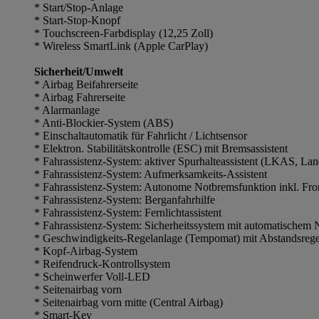
* Start/Stop-Anlage
* Start-Stop-Knopf
* Touchscreen-Farbdisplay (12,25 Zoll)
* Wireless SmartLink (Apple CarPlay)
Sicherheit/Umwelt
* Airbag Beifahrerseite
* Airbag Fahrerseite
* Alarmanlage
* Anti-Blockier-System (ABS)
* Einschaltautomatik für Fahrlicht / Lichtsensor
* Elektron. Stabilitätskontrolle (ESC) mit Bremsassistent
* Fahrassistenz-System: aktiver Spurhalteassistent (LKAS, La
* Fahrassistenz-System: Aufmerksamkeits-Assistent
* Fahrassistenz-System: Autonome Notbremsfunktion inkl. Fro
* Fahrassistenz-System: Berganfahrhilfe
* Fahrassistenz-System: Fernlichtassistent
* Fahrassistenz-System: Sicherheitssystem mit automatische
* Geschwindigkeits-Regelanlage (Tempomat) mit Abstandsre
* Kopf-Airbag-System
* Reifendruck-Kontrollsystem
* Scheinwerfer Voll-LED
* Seitenairbag vorn
* Seitenairbag vorn mitte (Central Airbag)
* Smart-Key