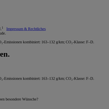
1
H.
Impressum & Rechtliches
O₂-Emissionen kombiniert: 163–132 g/km; CO₂-Klasse: F–D.
en.
O₂-Emissionen kombiniert: 163–132 g/km; CO₂-Klasse: F–D.
 haben besondere Wünsche?