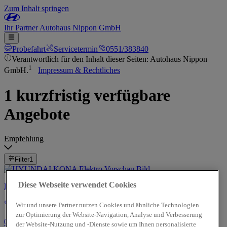
Zum Inhalt springen
Ihr
Partner
Autohaus Nippon GmbH
Probefahrt
Servicetermin
0551/383840
Verantwortlich für den Inhalt dieser Seiten: Autohaus Nippon
1
GmbH.
Impressum & Rechtliches
1 kurzfristig verfügbare
Angebote
Empfehlung
Filter
1
Diese Webseite verwendet Cookies
HYUNDAI KONA Elektro
Wir und unsere Partner nutzen Cookies und ähnliche Technologien
zur Optimierung der Website-Navigation, Analyse und Verbesserung
02/2021 | 50.800 km | 203 PS
der Website-Nutzung und -Dienste sowie um Ihnen personalisierte