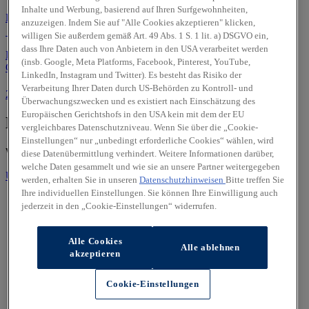
Inhalte und Werbung, basierend auf Ihren Surfgewohnheiten,
Batterie Zertifikat
anzuzeigen. Indem Sie auf "Alle Cookies akzeptieren" klicken,
Göttingen
willigen Sie außerdem gemäß Art. 49 Abs. 1 S. 1 lit. a) DSGVO ein,
dass Ihre Daten auch von Anbietern in den USA verarbeitet werden
Energieverbrauch: -- kWh/100km (komb.) • CO₂-Emissionen: 0 g
(insb. Google, Meta Platforms, Facebook, Pinterest, YouTube,
CO₂/km (komb.) • CO₂-Klasse: -- (komb.)
LinkedIn, Instagram und Twitter). Es besteht das Risiko der
Verarbeitung Ihrer Daten durch US-Behörden zu Kontroll- und
2
23.985 EUR
Überwachungszwecken und es existiert nach Einschätzung des
Europäischen Gerichtshofs in den USA kein mit dem der EU
Kein passendes Angebot dabei ?
vergleichbares Datenschutzniveau. Wenn Sie über die „Cookie-
Einstellungen“ nur „unbedingt erforderliche Cookies“ wählen, wird
Wir beraten Sie gerne und bestellen Ihnen Ihr Wunschfahrzeug
diese Datenübermittlung verhindert. Weitere Informationen darüber,
welche Daten gesammelt und wie sie an unsere Partner weitergegeben
Unsere Modelle
werden, erhalten Sie in unseren
Datenschutzhinweisen
Bitte treffen Sie
Ihre individuellen Einstellungen. Sie können Ihre Einwilligung auch
jederzeit in den „Cookie-Einstellungen“ widerrufen.
Alle Cookies
Alle ablehnen
akzeptieren
Cookie-Einstellungen