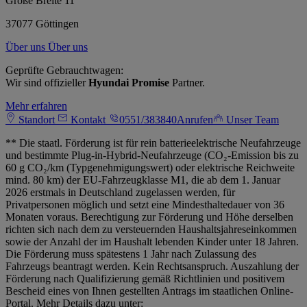
Große Breite 11
37077 Göttingen
Über uns
Über uns
Geprüfte Gebrauchtwagen:
Wir sind offizieller
Hyundai Promise
Partner.
Mehr erfahren
Standort
Kontakt
0551/383840
Anrufen
Unser Team
** Die staatl. Förderung ist für rein batterieelektrische Neufahrzeuge
und bestimmte Plug-in-Hybrid-Neufahrzeuge (CO₂-Emission bis zu
60 g CO₂/km (Typgenehmigungswert) oder elektrische Reichweite
mind. 80 km) der EU-Fahrzeugklasse M1, die ab dem 1. Januar
2026 erstmals in Deutschland zugelassen werden, für
Privatpersonen möglich und setzt eine Mindesthaltedauer von 36
Monaten voraus. Berechtigung zur Förderung und Höhe derselben
richten sich nach dem zu versteuernden Haushaltsjahreseinkommen
sowie der Anzahl der im Haushalt lebenden Kinder unter 18 Jahren.
Die Förderung muss spätestens 1 Jahr nach Zulassung des
Fahrzeugs beantragt werden. Kein Rechtsanspruch. Auszahlung der
Förderung nach Qualifizierung gemäß Richtlinien und positivem
Bescheid eines von Ihnen gestellten Antrags im staatlichen Online-
Portal. Mehr Details dazu unter: