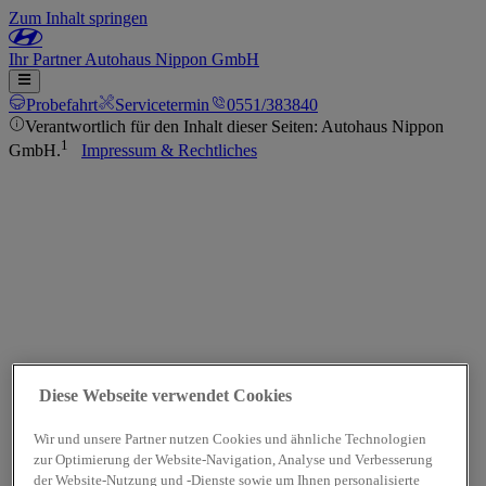
Zum Inhalt springen
Ihr
Partner
Autohaus Nippon GmbH
Probefahrt
Servicetermin
0551/383840
Verantwortlich für den Inhalt dieser Seiten: Autohaus Nippon
1
GmbH.
Impressum & Rechtliches
Diese Webseite verwendet Cookies
Wir und unsere Partner nutzen Cookies und ähnliche Technologien
zur Optimierung der Website-Navigation, Analyse und Verbesserung
der Website-Nutzung und -Dienste sowie um Ihnen personalisierte