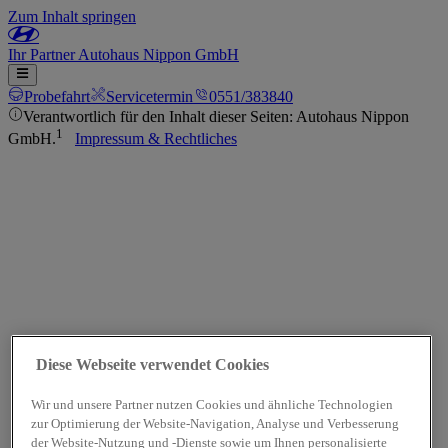
Zum Inhalt springen
Ihr
Partner
Autohaus Nippon GmbH
Probefahrt
Servicetermin
0551/383840
Verantwortlich für den Inhalt dieser Seiten: Autohaus Nippon
1
GmbH.
Impressum & Rechtliches
Diese Webseite verwendet Cookies
Wir und unsere Partner nutzen Cookies und ähnliche Technologien
zur Optimierung der Website-Navigation, Analyse und Verbesserung
der Website-Nutzung und -Dienste sowie um Ihnen personalisierte