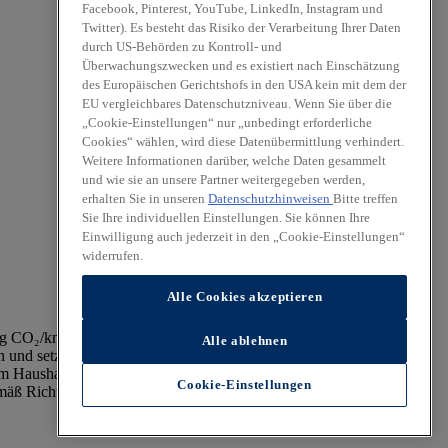
Facebook, Pinterest, YouTube, LinkedIn, Instagram und
Twitter). Es besteht das Risiko der Verarbeitung Ihrer Daten
durch US-Behörden zu Kontroll- und
Überwachungszwecken und es existiert nach Einschätzung
des Europäischen Gerichtshofs in den USA kein mit dem der
EU vergleichbares Datenschutzniveau. Wenn Sie über die
„Cookie-Einstellungen“ nur „unbedingt erforderliche
Cookies“ wählen, wird diese Datenübermittlung verhindert.
Weitere Informationen darüber, welche Daten gesammelt
und wie sie an unsere Partner weitergegeben werden,
erhalten Sie in unseren
Datenschutzhinweisen
Bitte treffen
Sie Ihre individuellen Einstellungen. Sie können Ihre
Einwilligung auch jederzeit in den „Cookie-Einstellungen“
widerrufen.
Alle Cookies akzeptieren
60 g CO₂/km (Typgenehmigungswert) oder elektrische Reichweite
Alle ablehnen
h und setzt eine Mindesthaltedauer von 36 Monaten voraus.
m Haushalt lebenden Kinder unter 18 Jahren. Die Förderung muss
Cookie-Einstellungen
äß Richtlinien und positivem Bescheid eines von Ihnen gestellten