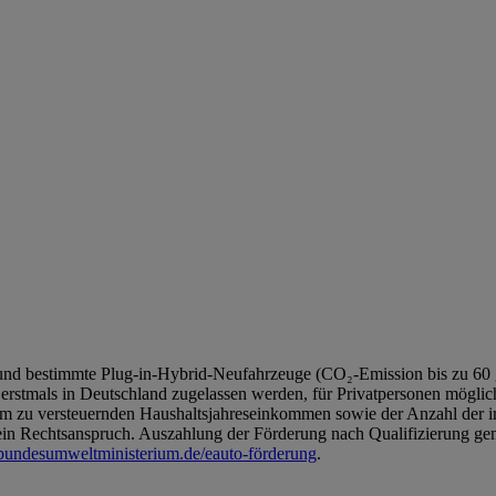
euge und bestimmte Plug-in-Hybrid-Neufahrzeuge (CO₂-Emission bis zu 
rstmals in Deutschland zugelassen werden, für Privatpersonen möglic
em zu versteuernden Haushaltsjahreseinkommen sowie der Anzahl der i
ein Rechtsanspruch. Auszahlung der Förderung nach Qualifizierung gem
ndesumweltministerium.de/eauto-förderung
.