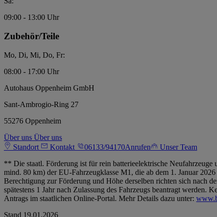
Sa:
09:00 - 13:00 Uhr
Zubehör/Teile
Mo, Di, Mi, Do, Fr:
08:00 - 17:00 Uhr
Autohaus Oppenheim GmbH
Sant-Ambrogio-Ring 27
55276 Oppenheim
Über uns
Über uns
Standort
Kontakt
06133/94170
Anrufen
Unser Team
** Die staatl. Förderung ist für rein batterieelektrische Neufahrz
mind. 80 km) der EU-Fahrzeugklasse M1, die ab dem 1. Januar 2026 e
Berechtigung zur Förderung und Höhe derselben richten sich nach d
spätestens 1 Jahr nach Zulassung des Fahrzeugs beantragt werden. K
Antrags im staatlichen Online-Portal. Mehr Details dazu unter:
www.bu
Stand 19.01.2026