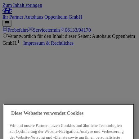
Zum Inhalt springen
Ihr
Partner
Autohaus Oppenheim GmbH
Probefahrt
Servicetermin
06133/94170
Verantwortlich für den Inhalt dieser Seiten: Autohaus Oppenheim
1
GmbH.
Impressum & Rechtliches
Diese Webseite verwendet Cookies
Wir und unsere Partner nutzen Cookies und ähnliche Technologien
zur Optimierung der Website-Navigation, Analyse und Verbesserung
der Website-Nutzung und -Dienste sowie um Ihnen personalisierte